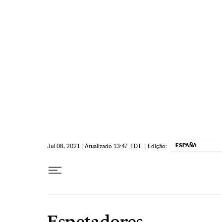
Pular para o conteúdo
ESPAÑA
Jul 08, 2021
|
Atualizado 13:47
EDT
|
Edição:
Espetadores