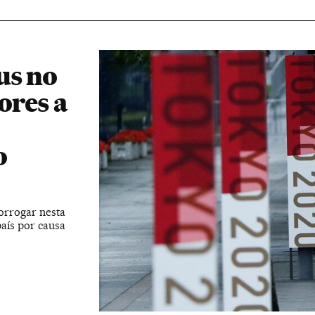
us no
ores a
o
orrogar nesta
país por causa