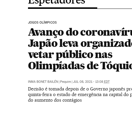
JOGOS OLÍMPICOS
Avanço do coronavír
Japão leva organizad
vetar público nas
Olimpíadas de Tóqui
INMA BONET BAILÉN
|
Pequim
|
JUL 08, 2021 - 13:08
EDT
Decisão é tomada depois de o Governo japonês pr
quinta-feira o estado de emergência na capital do 
do aumento dos contágios