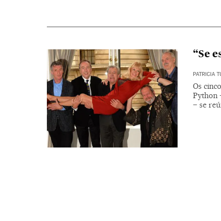
“Se e
PATRICIA 
Os cinc
Python 
– se re