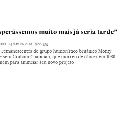
sperássemos muito mais já seria tarde”
TUBELLA
|
NOV 21, 2013 - 16:22
EST
o remanescentes do grupo humorístico britânico Monty
– sem Graham Chapman, que morreu de câncer em 1989
únem para anunciar seu novo projeto