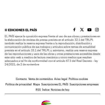
©
EDICIONES EL PAÍS
EL PAÍS BRASIL EN
EL PAÍS BRASI
EL PAÍS B
EL PA
EL PAÍS ejerce la oposición expresa frente al uso de sus obras y prestaciones en
la elaboración de revistas de prensa prevista en el artículo 32.1 del TRLPI;
también realiza la reserva expresa frente a la reproducción, distribución y
comunicación pública de sus trabajos y artículos sobre temas de actualidad
prevista en el artículo 33.1 del TRLPI; y, asimismo, realiza una reserva expresa
de las reproducciones y usos de las obras y otras prestaciones accesibles desde
este sitio web a medios de lectura mecánica u otros medios que resulten
adecuados a tal fin de conformidad con el artículo 67.3 del Real Decreto - ley
24/2021, de 2 de noviembre
Contacto
Venta de contenidos
Aviso legal
Política cookies
Política de privacidad
Mapa
Suscripciones EL PAÍS
Suscripciones empresas
RSS
Índice
Noticias de hoy