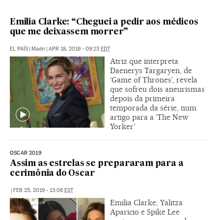
Emilia Clarke: “Cheguei a pedir aos médicos
que me deixassem morrer”
EL PAÍS
|
Madri
|
APR 18, 2019 - 09:23
EDT
Atriz que interpreta
Daenerys Targaryen, de
‘Game of Thrones’, revela
que sofreu dois aneurismas
depois da primeira
temporada da série, num
artigo para a ‘The New
Yorker’
OSCAR 2019
Assim as estrelas se prepararam para a
cerimônia do Oscar
|
FEB 25, 2019 - 13:08
EST
Emilia Clarke, Yalitza
Aparicio e Spike Lee