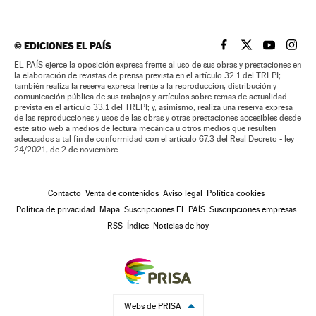
©
EDICIONES EL PAÍS
EL PAÍS BRASIL EN
EL PAÍS BRASI
EL PAÍS B
EL PA
EL PAÍS ejerce la oposición expresa frente al uso de sus obras y prestaciones en
la elaboración de revistas de prensa prevista en el artículo 32.1 del TRLPI;
también realiza la reserva expresa frente a la reproducción, distribución y
comunicación pública de sus trabajos y artículos sobre temas de actualidad
prevista en el artículo 33.1 del TRLPI; y, asimismo, realiza una reserva expresa
de las reproducciones y usos de las obras y otras prestaciones accesibles desde
este sitio web a medios de lectura mecánica u otros medios que resulten
adecuados a tal fin de conformidad con el artículo 67.3 del Real Decreto - ley
24/2021, de 2 de noviembre
Contacto
Venta de contenidos
Aviso legal
Política cookies
Política de privacidad
Mapa
Suscripciones EL PAÍS
Suscripciones empresas
RSS
Índice
Noticias de hoy
Webs de PRISA