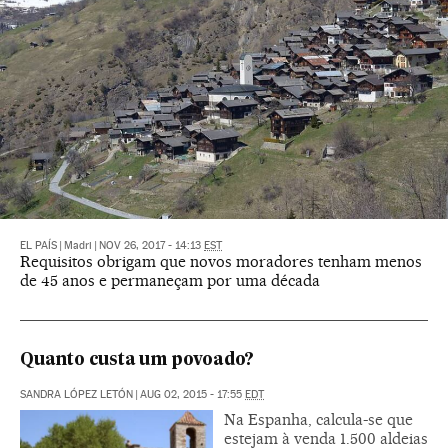
EL PAÍS
|
Madri
|
NOV 26, 2017 - 14:13
EST
Requisitos obrigam que novos moradores tenham menos
de 45 anos e permaneçam por uma década
Quanto custa um povoado?
SANDRA LÓPEZ LETÓN
|
AUG 02, 2015 - 17:55
EDT
Na Espanha, calcula-se que
estejam à venda 1.500 aldeias