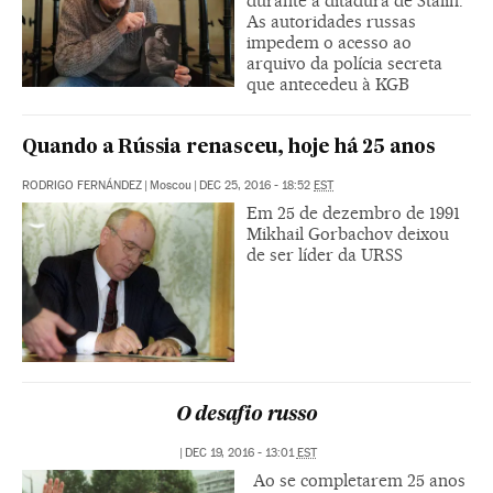
durante a ditadura de Stalin.
As autoridades russas
impedem o acesso ao
arquivo da polícia secreta
que antecedeu à KGB
Quando a Rússia renasceu, hoje há 25 anos
RODRIGO FERNÁNDEZ
|
Moscou
|
DEC 25, 2016 - 18:52
EST
Em 25 de dezembro de 1991
Mikhail Gorbachov deixou
de ser líder da URSS
O desafio russo
|
DEC 19, 2016 - 13:01
EST
Ao se completarem 25 anos