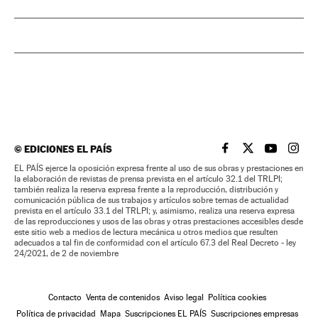
©
EDICIONES EL PAÍS
EL PAÍS BRASIL EN
EL PAÍS BRASI
EL PAÍS B
EL PA
EL PAÍS ejerce la oposición expresa frente al uso de sus obras y prestaciones en
la elaboración de revistas de prensa prevista en el artículo 32.1 del TRLPI;
también realiza la reserva expresa frente a la reproducción, distribución y
comunicación pública de sus trabajos y artículos sobre temas de actualidad
prevista en el artículo 33.1 del TRLPI; y, asimismo, realiza una reserva expresa
de las reproducciones y usos de las obras y otras prestaciones accesibles desde
este sitio web a medios de lectura mecánica u otros medios que resulten
adecuados a tal fin de conformidad con el artículo 67.3 del Real Decreto - ley
24/2021, de 2 de noviembre
Contacto
Venta de contenidos
Aviso legal
Política cookies
Política de privacidad
Mapa
Suscripciones EL PAÍS
Suscripciones empresas