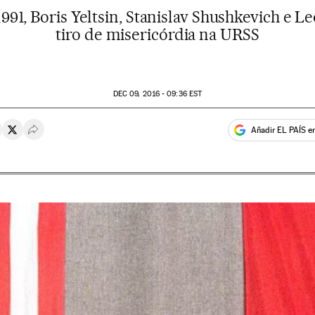
91, Boris Yeltsin, Stanislav Shushkevich e 
tiro de misericórdia na URSS
DEC
09, 2016 - 09:36
EST
Añadir EL PAÍS e
rtir en Whatsapp
ompartir en Facebook
Compartir en Twitter
Desplegar Redes Sociales