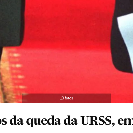
13 fotos
os da queda da URSS, e