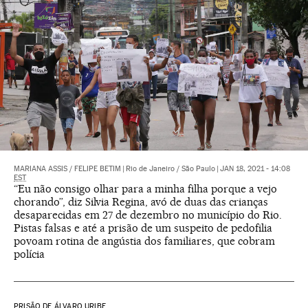
MARIANA ASSIS
/
FELIPE BETIM
|
Rio de Janeiro / São Paulo
|
JAN 18, 2021 - 14:08
EST
“Eu não consigo olhar para a minha filha porque a vejo
chorando”, diz Silvia Regina, avó de duas das crianças
desaparecidas em 27 de dezembro no município do Rio.
Pistas falsas e até a prisão de um suspeito de pedofilia
povoam rotina de angústia dos familiares, que cobram
polícia
PRISÃO DE ÁLVARO URIBE