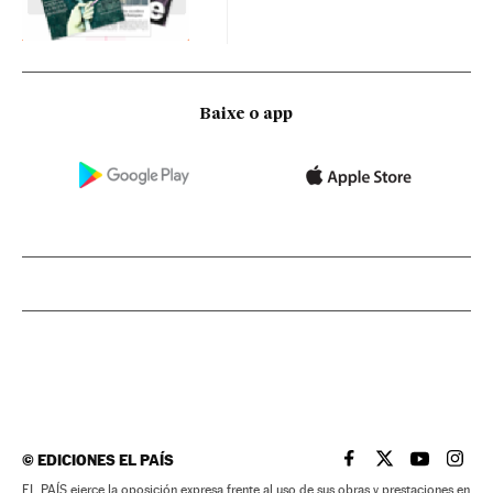
Baixe o app
©
EDICIONES EL PAÍS
EL PAÍS BRASIL EN
EL PAÍS BRASI
EL PAÍS B
EL PA
EL PAÍS ejerce la oposición expresa frente al uso de sus obras y prestaciones en