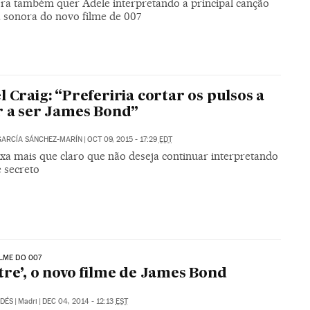
ra também quer Adele interpretando a principal canção
a sonora do novo filme de 007
l Craig: “Preferiria cortar os pulsos a
r a ser James Bond”
ARCÍA SÁNCHEZ-MARÍN
|
OCT 09, 2015 - 17:29
EDT
ixa mais que claro que não deseja continuar interpretando
 secreto
LME DO 007
tre’, o novo filme de James Bond
LDÉS
|
Madri
|
DEC 04, 2014 - 12:13
EST