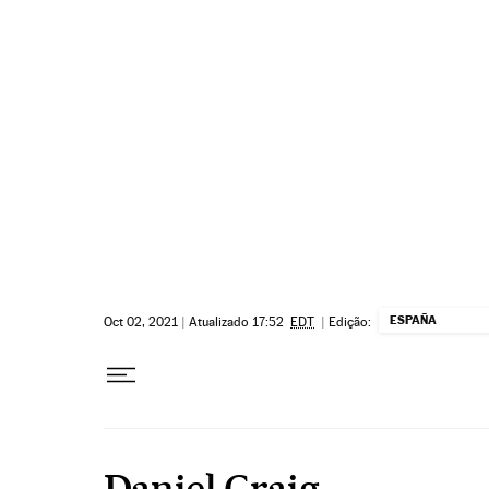
Pular para o conteúdo
ESPAÑA
Oct 02, 2021
|
Atualizado 17:52
EDT
|
Edição:
Daniel Craig