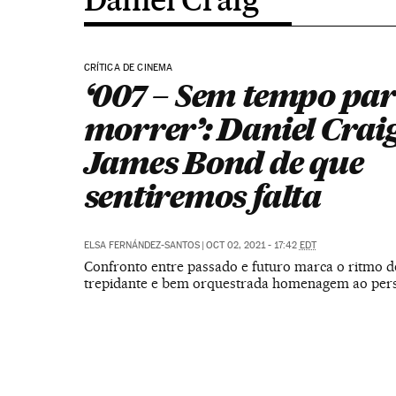
CRÍTICA DE CINEMA
‘007 – Sem tempo pa
morrer’: Daniel Craig
James Bond de que
sentiremos falta
ELSA FERNÁNDEZ-SANTOS
|
OCT 02, 2021 - 17:42
EDT
Confronto entre passado e futuro marca o ritmo d
trepidante e bem orquestrada homenagem ao pe