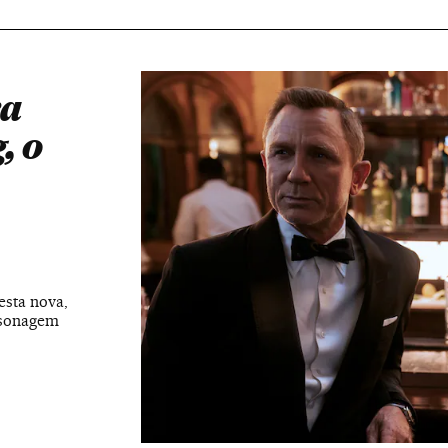
ra
, o
esta nova,
rsonagem