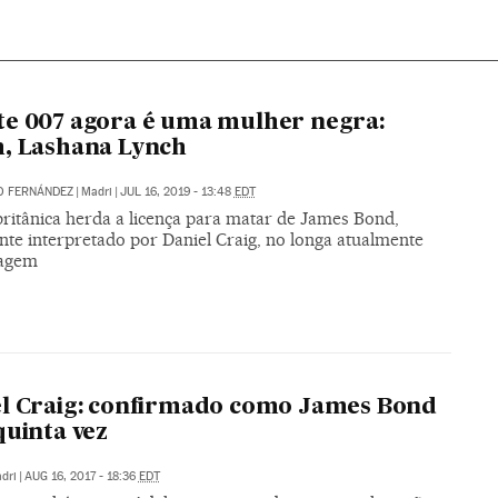
e 007 agora é uma mulher negra:
, Lashana Lynch
O FERNÁNDEZ
|
Madri
|
JUL 16, 2019 - 13:48
EDT
britânica herda a licença para matar de James Bond,
te interpretado por Daniel Craig, no longa atualmente
magem
l Craig: confirmado como James Bond
quinta vez
dri
|
AUG 16, 2017 - 18:36
EDT