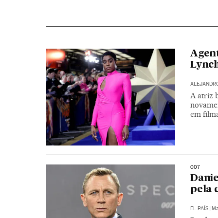
Agent
Lynch
ALEJANDR
A atriz 
novamen
em fil
007
Danie
pela 
EL PAÍS
|
Ma