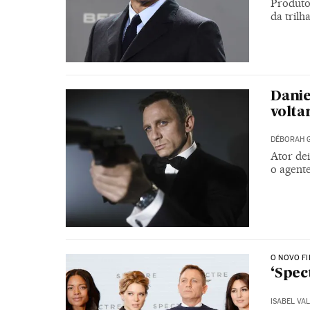
Produto
da trilh
Danie
volta
DÉBORAH G
Ator de
o agente
O NOVO FI
‘Spec
ISABEL VA