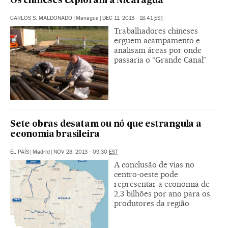
Os chineses exploram a Nicarágua
CARLOS S. MALDONADO
|
Managua
|
DEC 11, 2013 - 18:41
EST
Trabalhadores chineses
erguem acampamento e
analisam áreas por onde
passaria o “Grande Canal”
Sete obras desatam ou nó que estrangula a
economia brasileira
EL PAÍS
|
Madrid
|
NOV 28, 2013 - 09:30
EST
A conclusão de vias no
centro-oeste pode
representar a economia de
2,3 bilhões por ano para os
produtores da região