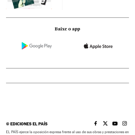
Baixe o app
©
EDICIONES EL PAÍS
EL PAÍS BRASIL EN
EL PAÍS BRASI
EL PAÍS B
EL PA
EL PAÍS ejerce la oposición expresa frente al uso de sus obras y prestaciones en