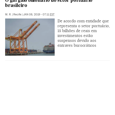
O gargalo bilionário do setor portuário
brasileiro
M. R.
|
Recife
|
JAN 08, 2019 - 07:11
EST
De acordo com entidade que
representa o setor portuário,
15 bilhões de reais em
investimentos estão
suspensos devido aos
entraves burocráticos