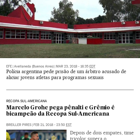
EFE
|
Avellaneda (Buenos Aires)
|
MAR 23, 2018 - 16:35
EDT
Polícia argentina pede prisão de um árbitro acusado de
aliciar jovens atletas para programas sexuais
RECOPA SUL-AMERICANA
Marcelo Grohe pega pênalti e Grêmio é
bicampeão da Recopa Sul-Americana
BREILLER PIRES
|
FEB 21, 2018 - 23:50
EST
Depois de dois empates, time
tricolor supera o