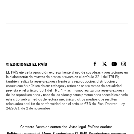
©
EDICIONES EL PAÍS
EL PAÍS BRASIL EN
EL PAÍS BRASI
EL PAÍS B
EL PA
EL PAÍS ejerce la oposición expresa frente al uso de sus obras y prestaciones en
la elaboración de revistas de prensa prevista en el artículo 32.1 del TRLPI;
también realiza la reserva expresa frente a la reproducción, distribución y
comunicación pública de sus trabajos y artículos sobre temas de actualidad
prevista en el artículo 33.1 del TRLPI; y, asimismo, realiza una reserva expresa
de las reproducciones y usos de las obras y otras prestaciones accesibles desde
este sitio web a medios de lectura mecánica u otros medios que resulten
adecuados a tal fin de conformidad con el artículo 67.3 del Real Decreto - ley
24/2021, de 2 de noviembre
Contacto
Venta de contenidos
Aviso legal
Política cookies
Política de privacidad
Mapa
Suscripciones EL PAÍS
Suscripciones empresas