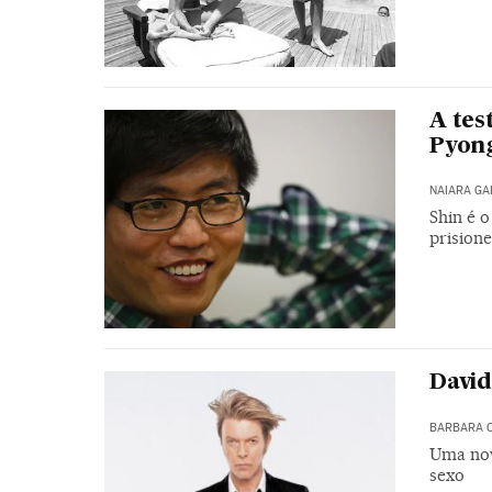
A tes
Pyon
NAIARA G
Shin é 
prisione
David
BARBARA C
Uma nov
sexo