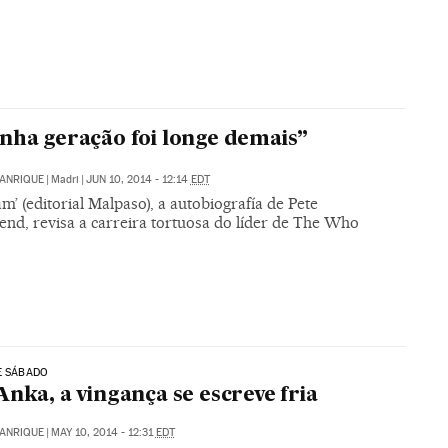
nha geração foi longe demais”
MANRIQUE
|
Madri
|
JUN 10, 2014 - 12:14
EDT
m’ (editorial Malpaso), a autobiografía de Pete
nd, revisa a carreira tortuosa do líder de The Who
E SÁBADO
Anka, a vingança se escreve fria
MANRIQUE
|
MAY 10, 2014 - 12:31
EDT