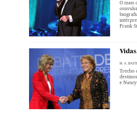
O mais 
convuls
biograf
intérpre
Frank S
Vidas
M. A. BAST
Trecho d
destinos
e Nancy 