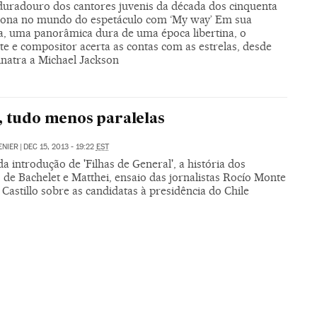
duradouro dos cantores juvenis da década dos cinquenta
iona no mundo do espetáculo com ‘My way’ Em sua
ia, uma panorâmica dura de uma época libertina, o
te e compositor acerta as contas com as estrelas, desde
inatra a Michael Jackson
, tudo menos paralelas
ENIER
|
DEC 15, 2013 - 19:22
EST
a introdução de 'Filhas de General', a história dos
 de Bachelet e Matthei, ensaio das jornalistas Rocío Monte
Castillo sobre as candidatas à presidência do Chile