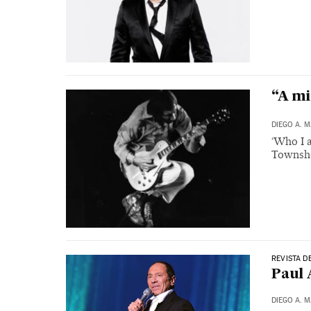
“A mi
DIEGO A. 
‘Who I a
Townshe
REVISTA D
Paul 
DIEGO A. 