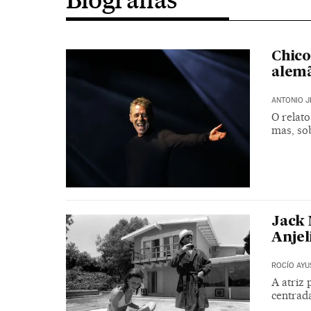
Chico
alem
ANTONIO J
O relato
mas, so
Jack 
Anjel
ROCÍO AYU
A atriz
centrad