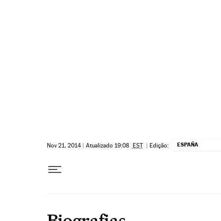
Pular para o conteúdo
ESPAÑA
Nov 21, 2014
|
Atualizado 19:08
EST
|
Edição:
Biografias