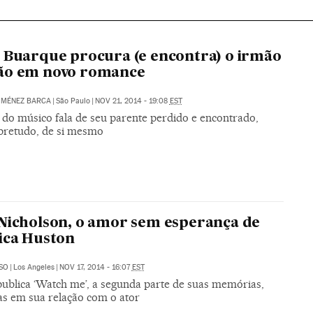
 Buarque procura (e encontra) o irmão
ão em novo romance
IMÉNEZ BARCA
|
São Paulo
|
NOV 21, 2014 - 19:08
EST
 do músico fala de seu parente perdido e encontrado,
bretudo, de si mesmo
Nicholson, o amor sem esperança de
ica Huston
SO
|
Los Angeles
|
NOV 17, 2014 - 16:07
EST
 publica ‘Watch me’, a segunda parte de suas memórias,
as em sua relação com o ator