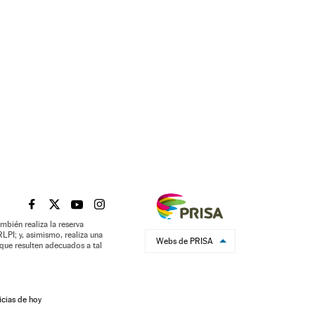
EL PAÍS BRASIL EN FACEBOOK
EL PAÍS BRASIL EN TWITTER
EL PAÍS BRASIL EN YOUTUBE
EL PAÍS BRASIL EN INSTAGRAM
mbién realiza la reserva
LPI; y, asimismo, realiza una
Webs de PRISA
que resulten adecuados a tal
icias de hoy