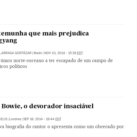
temunha que mais prejudica
gyang
ALARRAGA GORTÁZAR
|
Madri
|
NOV 01, 2014 - 15:28
EDT
o único norte-coreano a ter escapado de um campo de
iros políticos
 Bowie, o devorador insaciável
ELIS
|
Londres
|
SEP 16, 2014 - 19:44
EDT
a biografia do cantor o apresenta como um obcecado por