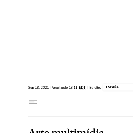
Pular para o conteúdo
ESPAÑA
Sep 18, 2021
|
Atualizado 13:11
EDT
|
Edição:
Arte multimídia