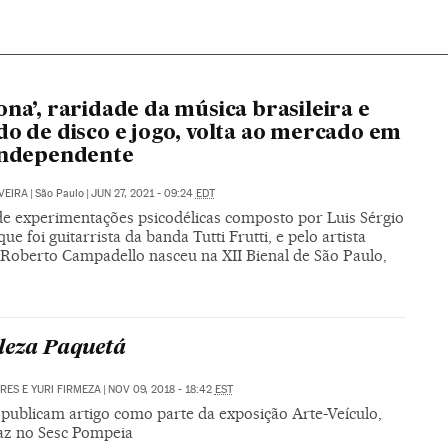
ona’, raridade da música brasileira e
do de disco e jogo, volta ao mercado em
independente
VEIRA
|
São Paulo
|
JUN 27, 2021 - 09:24
EDT
e experimentações psicodélicas composto por Luis Sérgio
 que foi guitarrista da banda Tutti Frutti, e pelo artista
o Roberto Campadello nasceu na XII Bienal de São Paulo,
leza Paquetá
RES E YURI FIRMEZA
|
NOV 09, 2018 - 18:42
EST
 publicam artigo como parte da exposição Arte-Veículo,
az no Sesc Pompeia