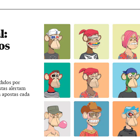
l:
os
didos por
stas alertam
 apostas cada