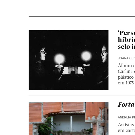
‘Pers
híbri
selo 
JOANA OLI
Álbum d
Carlini,
plástic
em 1975
Forta
ANDREIA PI
Artistas
em cart