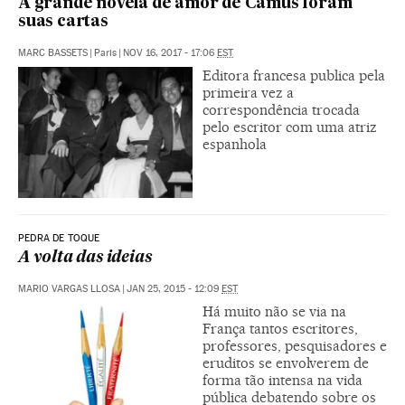
A grande novela de amor de Camus foram
suas cartas
MARC BASSETS
|
Paris
|
NOV 16, 2017 - 17:06
EST
Editora francesa publica pela
primeira vez a
correspondência trocada
pelo escritor com uma atriz
espanhola
PEDRA DE TOQUE
A volta das ideias
MARIO VARGAS LLOSA
|
JAN 25, 2015 - 12:09
EST
Há muito não se via na
França tantos escritores,
professores, pesquisadores e
eruditos se envolverem de
forma tão intensa na vida
pública debatendo sobre os