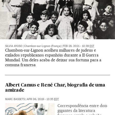
SILVIA AYUSO
|
Chambon-sur-Lignon (França)
|
FEB 28, 2021 - 10:39
EST
Chambon-sur-Lignon acolheu milhares de judeus e
exilados republicanos espanhóis durante a II Guerra
Mundial. Um deles acaba de deixar sua fortuna para a
comuna francesa
Albert Camus e René Char, biografia de uma
amizade
MARC BASSETS
|
APR 06, 2019 - 13:35
EDT
Correspondência entre dois
gigantes da literatura