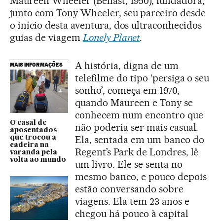
Maureen Wheeler (Belfast, 1950), fundadora,
junto com Tony Wheeler, seu parceiro desde
o início desta aventura, dos ultraconhecidos
guias de viagem
Lonely Planet
.
A história, digna de um
MAIS INFORMAÇÕES
telefilme do tipo ‘persiga o seu
sonho’, começa em 1970,
quando Maureen e Tony se
conhecem num encontro que
O casal de
não poderia ser mais casual.
aposentados
Ela, sentada em um banco do
que trocou a
cadeira na
Regent’s Park de Londres, lê
varanda pela
volta ao mundo
um livro. Ele se senta no
mesmo banco, e pouco depois
estão conversando sobre
viagens. Ela tem 23 anos e
chegou há pouco à capital