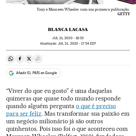
Tony e Maureen Wheeler com sua primeira publicação.
GETTY
BLANCA LACASA
JUL
21, 2020 - 16:33
atualizado:
JUL
21, 2020 - 17:54
EDT
Compartir en Whatsapp
Compartir en Facebook
Compartir en Twitter
Desplegar Redes Sociales
Añadir EL PAÍS en Google
“Viver do que eu gosto” é uma daquelas
quimeras que quase todo mundo responde
quando alguém pergunta
o que é preciso
para ser feliz
. Mas transformar sua paixão em
um negócio milionário já são outros
quinhentos. Pois isso foi o que aconteceu com