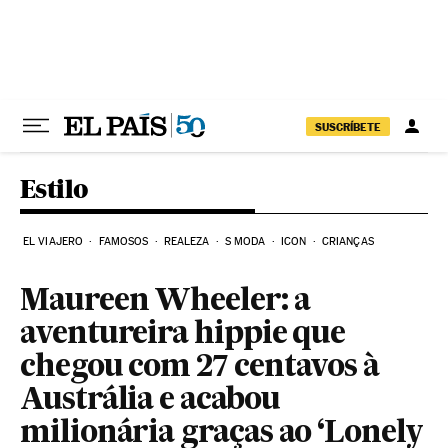
Pular para o conteúdo
SUSCRÍBETE
Estilo
EL VIAJERO
FAMOSOS
REALEZA
S MODA
ICON
CRIANÇAS
Maureen Wheeler: a
aventureira hippie que
chegou com 27 centavos à
Austrália e acabou
milionária graças ao ‘Lonely