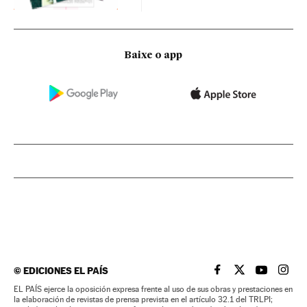
Baixe o app
©
EDICIONES EL PAÍS
EL PAÍS BRASIL EN
EL PAÍS BRASI
EL PAÍS B
EL PA
EL PAÍS ejerce la oposición expresa frente al uso de sus obras y prestaciones en
la elaboración de revistas de prensa prevista en el artículo 32.1 del TRLPI;