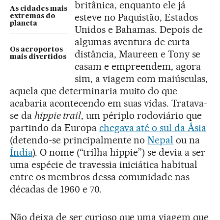
britânica, enquanto ele já
As cidades mais
esteve no Paquistão, Estados
extremas do
planeta
Unidos e Bahamas. Depois de
algumas aventura de curta
Os aeroportos
distância, Maureen e Tony se
mais divertidos
casam e empreendem, agora
sim, a viagem com maiúsculas,
aquela que determinaria muito do que
acabaria acontecendo em suas vidas. Tratava-
se da
hippie trail
, um périplo rodoviário que
partindo da Europa
chegava até o sul da Ásia
(detendo-se principalmente no
Nepal
ou na
Índia
). O nome (“trilha hippie”) se devia a ser
uma espécie de travessia iniciática habitual
entre os membros dessa comunidade nas
décadas de 1960 e 70.
Não deixa de ser curioso que uma viagem que