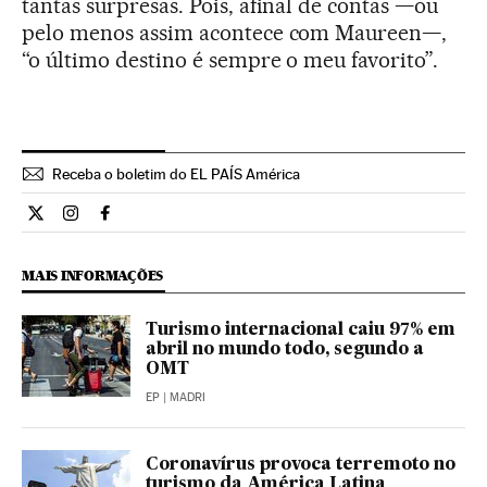
tantas surpresas. Pois, afinal de contas —ou
pelo menos assim acontece com Maureen—,
“o último destino é sempre o meu favorito”.
Receba o boletim do EL PAÍS América
Estilo El País Brasil en Twitter
Estilo El País Brasil en Instagram
Estilo El País Brasil en Facebook
MAIS INFORMAÇÕES
Turismo internacional caiu 97% em
abril no mundo todo, segundo a
OMT
EP
| MADRI
Coronavírus provoca terremoto no
turismo da América Latina