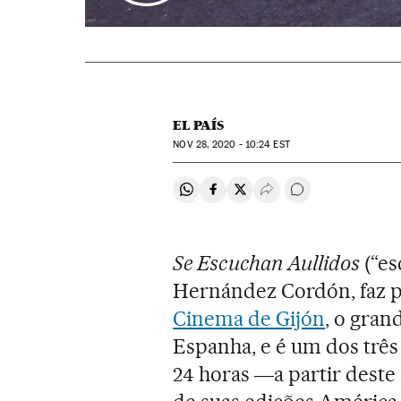
EL PAÍS
NOV
28, 2020 - 10:24
EST
Compartir en Whatsapp
Compartir en Facebook
Compartir en Twitter
Desplegar Redes Soci
Comentários
Se Escuchan Aullidos
(“es
Hernández Cordón, faz 
Cinema de Gijón
, o gra
Espanha, e é um dos três
24 horas ―a partir deste