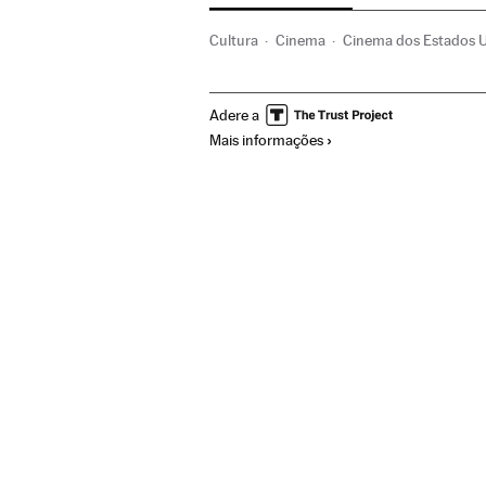
Cultura
Cinema
Cinema dos Estados 
Coronavirus Covid-19
Coronavirus
Pa
Adere a
Mais informações