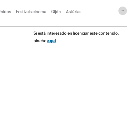
Unidos
Festivais cinema
Gijón
Astúrias
ndemia
América Latina
Festival Gijón
Indie
Si está interesado en licenciar este contenido,
aquí
pinche