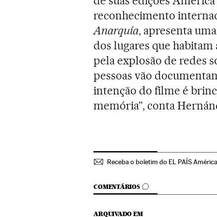
de suas edições América e
reconhecimento interna
Anarquía
, apresenta um
dos lugares que habitam 
pela explosão de redes s
pessoas vão documentando
intenção do filme é brin
memória”, conta Hernán
Receba o boletim do EL PAÍS Améric
COMENTÁRIOS
COMENTÁRIOS
ARQUIVADO EM