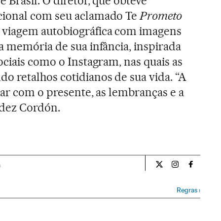
 Brasil. O diretor, que obteve
cional com seu aclamado Te
Prometo
a viagem autobiográfica com imagens
a memória de sua infância, inspirada
ociais como o Instagram, nas quais as
 retalhos cotidianos de sua vida. “A
car com o presente, as lembranças e a
dez Cordón.
a
Cultura El País Bra
Cultura El Pa
Cultura 
Regras
›