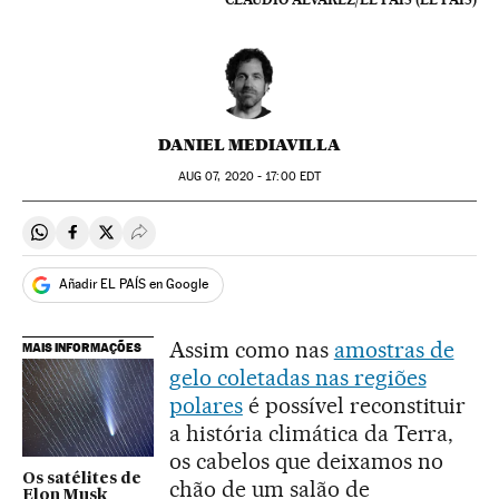
DANIEL MEDIAVILLA
AUG
07, 2020 - 17:00
EDT
Compartir en Whatsapp
Compartir en Facebook
Compartir en Twitter
Desplegar Redes Sociales
Añadir EL PAÍS en Google
Assim como nas
amostras de
MAIS INFORMAÇÕES
gelo coletadas nas regiões
polares
é possível reconstituir
a história climática da Terra,
os cabelos que deixamos no
Os satélites de
chão de um salão de
Elon Musk