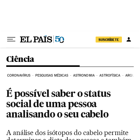
Pular para o conteúdo
SUSCRÍBETE
Ciência
CORONAVÍRUS
PESQUISAS MÉDICAS
ASTRONOMIA
ASTROFÍSICA
ARQUEO
É possível saber o status
social de uma pessoa
analisando o seu cabelo
A análise dos isótopos do cabelo permite