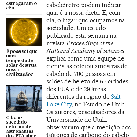
cabeleireiro podem indicar
estragaram o
céu
qual é a nossa dieta. E, com
ela, o lugar que ocupamos na
sociedade. Um estudo
publicado esta semana na
revista
Proceedings of the
National Academy of Sciences
É possível que
uma
explica como uma equipe de
tempestade
cientistas coletou amostras de
solar destrua
nossa
cabelo de 700 pessoas em
civilização?
salões de beleza de 65 cidades
dos EUA e de 29 áreas
diferentes da região de
Salt
Lake City
, no Estado de Utah.
Os autores, pesquisadores da
O bem-
Universidade de Utah,
sucedido
observaram que a medição dos
retorno de
astronautas
isótopos de carbono do cabelo
dos EUA abre