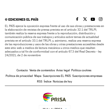
©
EDICIONES EL PAÍS
EL PAÍS BRASIL EN
EL PAÍS BRASI
EL PAÍS B
EL PA
EL PAÍS ejerce la oposición expresa frente al uso de sus obras y prestaciones en
la elaboración de revistas de prensa prevista en el artículo 32.1 del TRLPI;
también realiza la reserva expresa frente a la reproducción, distribución y
comunicación pública de sus trabajos y artículos sobre temas de actualidad
prevista en el artículo 33.1 del TRLPI; y, asimismo, realiza una reserva expresa
de las reproducciones y usos de las obras y otras prestaciones accesibles desde
este sitio web a medios de lectura mecánica u otros medios que resulten
adecuados a tal fin de conformidad con el artículo 67.3 del Real Decreto - ley
24/2021, de 2 de noviembre
Contacto
Venta de contenidos
Aviso legal
Política cookies
Política de privacidad
Mapa
Suscripciones EL PAÍS
Suscripciones empresas
RSS
Índice
Noticias de hoy