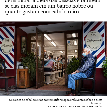
determinar a dieta das pessoas e também
se elas moram em um bairro nobre ou
quanto gastam com cabeleireiro
Os salões de cabeleireiros contêm informações relevantes sobre a dieta
humana.
CLAUDIO ALVAREZ/EL PAIS (EL PAÍS)