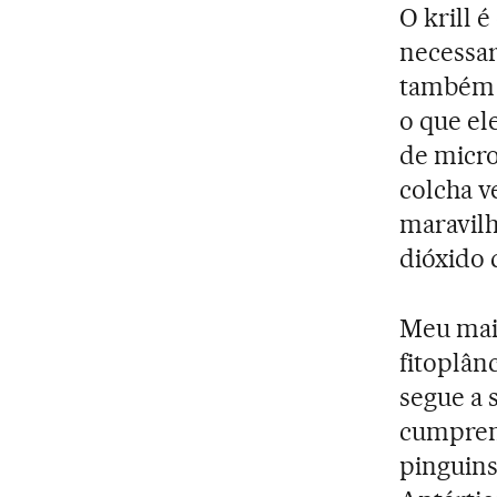
O krill 
necessar
também o
o que el
de micro
colcha v
maravilh
dióxido 
Meu mais 
fitoplân
segue a 
cumprem 
pinguins