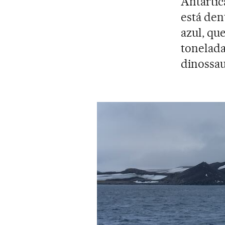
Antártic
está den
azul, qu
tonelada
dinossau