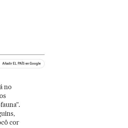
Añadir EL PAÍS en Google
á no
 os
fauna”.
uins,
ocô cor