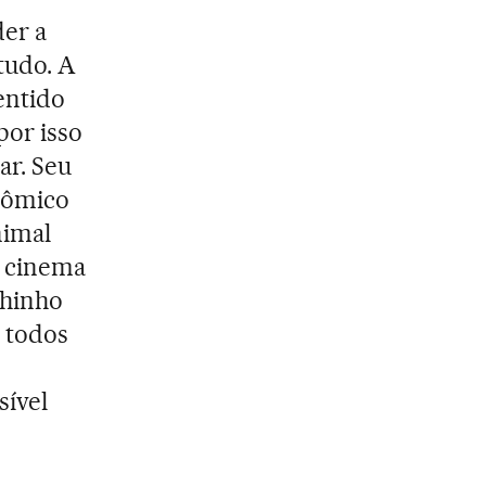
der a
 tudo. A
entido
por isso
ar. Seu
cômico
nimal
 cinema
chinho
 todos
sível