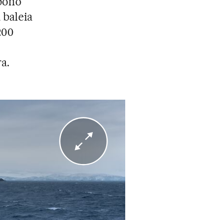
rbono
 baleia
200
a.