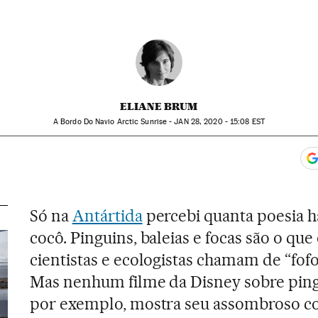
ELIANE BRUM
A Bordo Do Navio Arctic Sunrise -
JAN
28, 2020 - 15:08
EST
app
acebook
n Twitter
gar Redes Sociales
Só na
Antártida
percebi quanta poesia h
cocô. Pinguins, baleias e focas são o que
cientistas e ecologistas chamam de “fofo
Mas nenhum filme da Disney sobre ping
por exemplo, mostra seu assombroso c