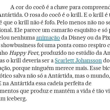
A cor do cocô é a chave para compreen
ntártida. O rosa do cocô é o krill. E o krill é
é que o krill não é fofo. Pelo menos não no s
onal. Ele parece um camarão esquisito e só 
relou nenhuma
animação
da Disney ou da Pix
 showbusiness foi uma ponta como respiro 
nho
Happy Feet
, produzido no estúdio da A
s o krill deveria ser a
Scarlett Johansson
do
ção, porque ninguém merece mais. Esse bi
tico salva não só a Antártida, mas o mundo,
 E na Antártida essa cadeia perfeita de
mentos que produz e mantém a vida é tão vi
m iceberg.