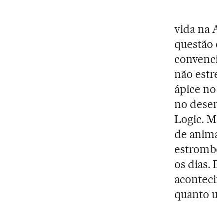
vida na A
questão 
convenci
não est
ápice no
no dese
Logic. Ma
de anima
estrombó
os dias.
aconteci
quanto u