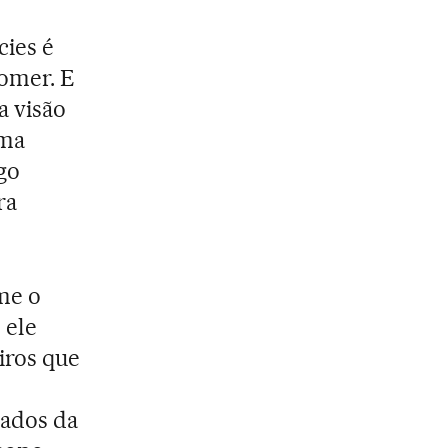
cies é
comer. E
a visão
uma
go
ra
ome o
 ele
iros que
rados da