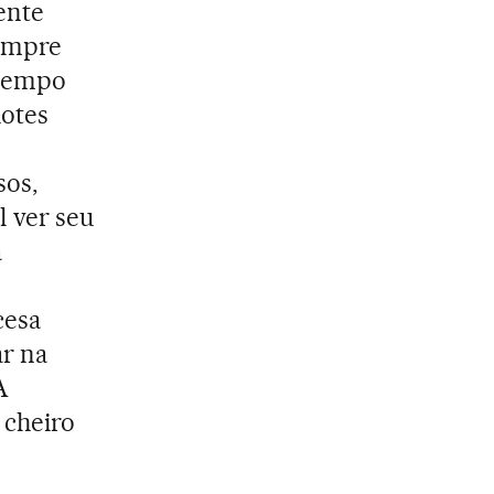
gente
sempre
 tempo
hotes
sos,
l ver seu
a
ncesa
r na
A
 cheiro