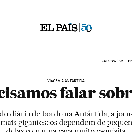
CORONAVÍRUS
PE
VIAGEM À ANTÁRTIDA
cisamos falar sob
 do diário de bordo na Antártida, a jor
nimais gigantescos dependem de pequena
delas com uma cara muito esquisita