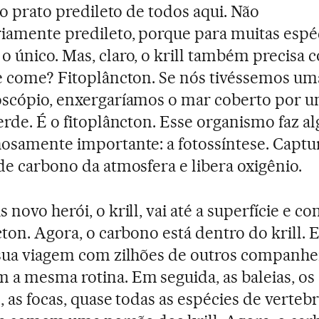
é o prato predileto de todos aqui. Não
iamente predileto, porque para muitas espé
 único. Mas, claro, o krill também precisa 
e come? Fitoplâncton. Se nós tivéssemos um
scópio, enxergaríamos o mar coberto por 
erde. É o fitoplâncton. Esse organismo faz al
osamente importante: a fotossíntese. Captu
de carbono da atmosfera e libera oxigênio.
novo herói, o krill, vai até a superfície e c
cton. Agora, o carbono está dentro do krill. E
sua viagem com zilhões de outros companhe
a mesma rotina. Em seguida, as baleias, os
, as focas, quase todas as espécies de verteb