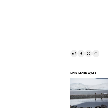
Compartir en Whats
Compartir en F
Compartir e
Desple
MAIS INFORMAÇÕES