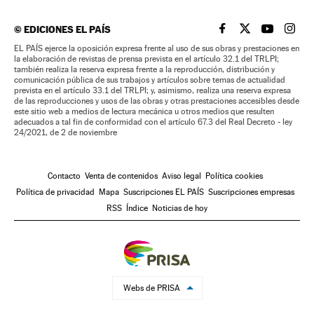
©
EDICIONES EL PAÍS
EL PAÍS BRASIL EN
EL PAÍS BRASI
EL PAÍS B
EL PA
EL PAÍS ejerce la oposición expresa frente al uso de sus obras y prestaciones en
la elaboración de revistas de prensa prevista en el artículo 32.1 del TRLPI;
también realiza la reserva expresa frente a la reproducción, distribución y
comunicación pública de sus trabajos y artículos sobre temas de actualidad
prevista en el artículo 33.1 del TRLPI; y, asimismo, realiza una reserva expresa
de las reproducciones y usos de las obras y otras prestaciones accesibles desde
este sitio web a medios de lectura mecánica u otros medios que resulten
adecuados a tal fin de conformidad con el artículo 67.3 del Real Decreto - ley
24/2021, de 2 de noviembre
Contacto
Venta de contenidos
Aviso legal
Política cookies
Política de privacidad
Mapa
Suscripciones EL PAÍS
Suscripciones empresas
RSS
Índice
Noticias de hoy
Webs de PRISA