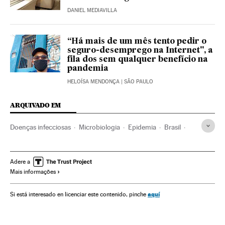
DANIEL MEDIAVILLA
“Há mais de um mês tento pedir o
seguro-desemprego na Internet", a
fila dos sem qualquer benefício na
pandemia
HELOÍSA MENDONÇA
| SÃO PAULO
ARQUIVADO EM
Doenças infecciosas
Microbiologia
Epidemia
Brasil
Doenças
América do Sul
América Latina
Medicina
América
Economia
Adere a
Mais informações
Crisis económica coronavirus covid-19
Biologia
Saúde
Ciências naturais
Ciência
Coronavirus Covid-19
aquí
Si está interesado en licenciar este contenido, pinche
Crise econômica
Bahia
Coronavirus
Pandemia