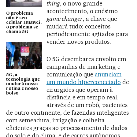
thing
, o novo grande
acontecimento, o enésimo
O problema
game changer
, a chave que
não é seu
celular Huawei,
mudará tudo; conceitos
o problema se
chama 5G
periodicamente agitados para
vender novos produtos.
O 5G desembarca envolto em
campanhas de marketing e
comunicação que
anunciam
5G, a
tecnologia que
um mundo hiperconectado
de
mudará nossa
cirurgiões que operam à
rotina e nosso
bolso
distância e em tempo real,
através de um robô, pacientes
de outro continente, de fazendas inteligentes
com semeadura, irrigação e colheita
eficientes graças ao processamento de dados
do solo e do clima, e de carros autônomos