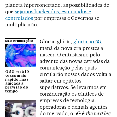
planeta hiperconectado, as possibilidades de
que
sejamos hackeados, espionados e
controlados
por empresas e Governos se
multiplicarão.
Glória, glória,
glória ao 5G
,
MAIS INFORMAÇÕES
maná da nova era prestes a
nascer. O entusiasmo pelo
advento das novas estradas da
comunicação pelas quais
O 5G será 10
circularão nossos dados volta a
vezes mais
saltar em epítetos
rápido, mas
ameaça a
superlativos. Se levarmos em
previsão do
tempo
consideração os cânticos de
empresas de tecnologia,
operadoras e demais agentes
do mercado, o 5G é
the next big