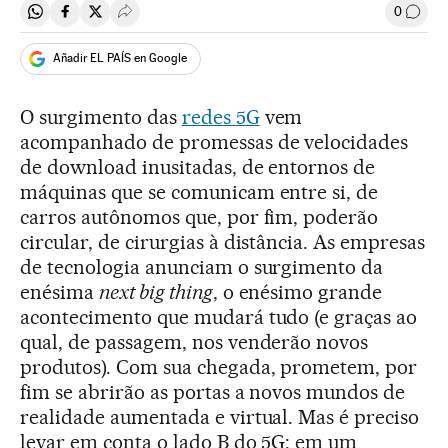
0
Compartir en Whatsapp
Compartir en Facebook
Compartir en Twitter
Desplegar Redes Sociales
Comen
Añadir EL PAÍS en Google
O surgimento das
redes 5G
vem
acompanhado de promessas de velocidades
de download inusitadas, de entornos de
máquinas que se comunicam entre si, de
carros autônomos que, por fim, poderão
circular, de cirurgias à distância. As empresas
de tecnologia anunciam o surgimento da
enésima
next big thing
, o enésimo grande
acontecimento que mudará tudo (e graças ao
qual, de passagem, nos venderão novos
produtos). Com sua chegada, prometem, por
fim se abrirão as portas a novos mundos de
realidade aumentada e virtual. Mas é preciso
levar em conta o lado B do 5G: em um