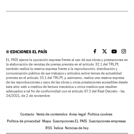
©
EDICIONES EL PAÍS
EL PAÍS BRASIL EN
EL PAÍS BRASI
EL PAÍS B
EL PA
EL PAÍS ejerce la oposición expresa frente al uso de sus obras y prestaciones en
la elaboración de revistas de prensa prevista en el artículo 32.1 del TRLPI;
también realiza la reserva expresa frente a la reproducción, distribución y
comunicación pública de sus trabajos y artículos sobre temas de actualidad
prevista en el artículo 33.1 del TRLPI; y, asimismo, realiza una reserva expresa
de las reproducciones y usos de las obras y otras prestaciones accesibles desde
este sitio web a medios de lectura mecánica u otros medios que resulten
adecuados a tal fin de conformidad con el artículo 67.3 del Real Decreto - ley
24/2021, de 2 de noviembre
Contacto
Venta de contenidos
Aviso legal
Política cookies
Política de privacidad
Mapa
Suscripciones EL PAÍS
Suscripciones empresas
RSS
Índice
Noticias de hoy