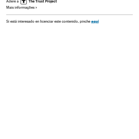
Medicina
Política sanitária
Organizações internacionais
Adere a
Mais informações
Previdência
Relações exteriores
Trabalho
Saúde
aquí
Si está interesado en licenciar este contenido, pinche