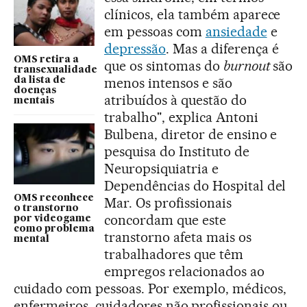
clínicos, ela também aparece
em pessoas com
ansiedade
e
depressão
. Mas a diferença é
OMS retira a
que os sintomas do
burnout
são
transexualidade
menos intensos e são
da lista de
doenças
atribuídos à questão do
mentais
trabalho", explica Antoni
Bulbena, diretor de ensino e
pesquisa do Instituto de
Neuropsiquiatria e
Dependências do Hospital del
OMS reconhece
Mar. Os profissionais
o transtorno
concordam que este
por videogame
como problema
transtorno afeta mais os
mental
trabalhadores que têm
empregos relacionados ao
cuidado com pessoas. Por exemplo, médicos,
enfermeiros, cuidadores não profissionais ou