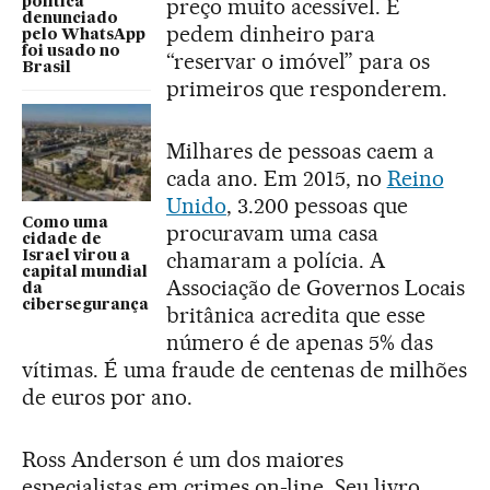
preço muito acessível. E
política
denunciado
pedem dinheiro para
pelo WhatsApp
foi usado no
“reservar o imóvel” para os
Brasil
primeiros que responderem.
Milhares de pessoas caem a
cada ano. Em 2015, no
Reino
Unido
, 3.200 pessoas que
Como uma
procuravam uma casa
cidade de
chamaram a polícia. A
Israel virou a
capital mundial
Associação de Governos Locais
da
cibersegurança
britânica acredita que esse
número é de apenas 5% das
vítimas. É uma fraude de centenas de milhões
de euros por ano.
Ross Anderson é um dos maiores
especialistas em crimes on-line. Seu livro