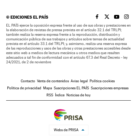
©
EDICIONES EL PAÍS
EL PAÍS BRASIL EN
EL PAÍS BRASI
EL PAÍS B
EL PA
EL PAÍS ejerce la oposición expresa frente al uso de sus obras y prestaciones en
la elaboración de revistas de prensa prevista en el artículo 32.1 del TRLPI;
también realiza la reserva expresa frente a la reproducción, distribución y
comunicación pública de sus trabajos y artículos sobre temas de actualidad
prevista en el artículo 33.1 del TRLPI; y, asimismo, realiza una reserva expresa
de las reproducciones y usos de las obras y otras prestaciones accesibles desde
este sitio web a medios de lectura mecánica u otros medios que resulten
adecuados a tal fin de conformidad con el artículo 67.3 del Real Decreto - ley
24/2021, de 2 de noviembre
Contacto
Venta de contenidos
Aviso legal
Política cookies
Política de privacidad
Mapa
Suscripciones EL PAÍS
Suscripciones empresas
RSS
Índice
Noticias de hoy
Webs de PRISA