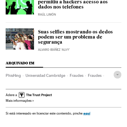
permitiu a hackers acesso aos
dados nos telefones
RAÚL LIMÓN
Suas selfies mostrando os dedos
podem ser um problema de
segurança
ALVARO IBÁÑEZ ‘ALVY’
ARQUIVADO EM
PhisHing
Universidad Cambridge
Fraudes
Fraudes
Delitos econômicos
Delitos informáticos
Universidade
Segurança internet
Educação superior
Delitos
Adere a
Mais informações
Internet
Sistema educativo
Telecomunicações
Educação
Comunicações
Justiça
aquí
Si está interesado en licenciar este contenido, pinche