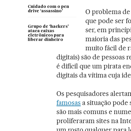
Cuidado com o pen
O problema de 
drive ‘assassino’
que pode ser f
Grupo de ‘hackers’
ser, em princíp
ataca caixas
eletrônicos para
maioria das pe
liberar dinheiro
muito fácil de 
digitais) são de pessoas 
é difícil que um pirata 
digitais da vítima cuja id
Os pesquisadores alertam
famosas
a situação pode s
são mais comuns e nume
proliferaram sites na Int
um rosto qualquer para lo