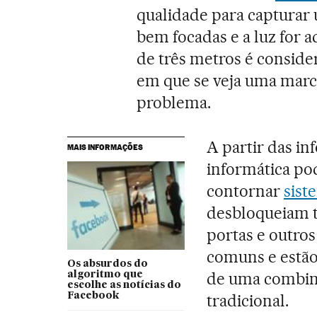
qualidade para capturar
bem focadas e a luz for 
de três metros é conside
em que se veja uma mar
problema.
A partir das in
MAIS INFORMAÇÕES
informática po
contornar
sist
desbloqueiam t
portas e outros
comuns e estão 
Os absurdos do
de uma combina
algoritmo que
escolhe as notícias do
Facebook
tradicional.