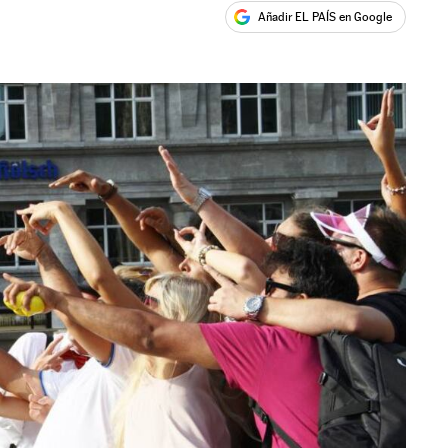
Añadir EL PAÍS en Google
ales