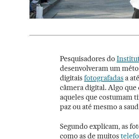
Pesquisadores do
Instit
desenvolveram um métod
digitais
fotografadas
a at
câmera digital. Algo que 
aqueles que costumam tira
paz ou até mesmo a saud
Segundo explicam, as foto
como as de muitos
telef