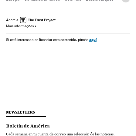
Normandía
França
Ação militar
Segunda Guerra Mundial
Europa Ocidental
Adere a
Mais informações
História contemporânea
História
Guerra
aquí
Si está interesado en licenciar este contenido, pinche
NEWSLETTERS
Boletín de América
Cada semana en tu cuenta de correo una selección de las noticias,