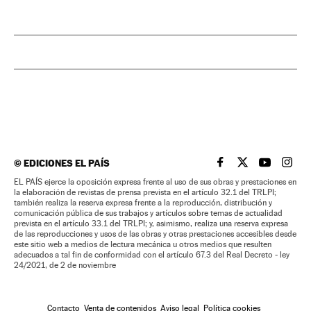
©
EDICIONES EL PAÍS
EL PAÍS BRASIL EN
EL PAÍS BRASI
EL PAÍS B
EL PA
EL PAÍS ejerce la oposición expresa frente al uso de sus obras y prestaciones en
la elaboración de revistas de prensa prevista en el artículo 32.1 del TRLPI;
también realiza la reserva expresa frente a la reproducción, distribución y
comunicación pública de sus trabajos y artículos sobre temas de actualidad
prevista en el artículo 33.1 del TRLPI; y, asimismo, realiza una reserva expresa
de las reproducciones y usos de las obras y otras prestaciones accesibles desde
este sitio web a medios de lectura mecánica u otros medios que resulten
adecuados a tal fin de conformidad con el artículo 67.3 del Real Decreto - ley
24/2021, de 2 de noviembre
Contacto
Venta de contenidos
Aviso legal
Política cookies