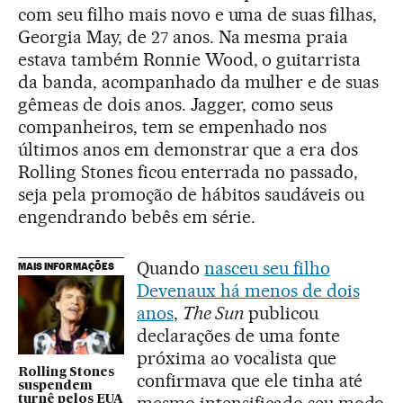
com seu filho mais novo e uma de suas filhas,
Georgia May, de 27 anos. Na mesma praia
estava também Ronnie Wood, o guitarrista
da banda, acompanhado da mulher e de suas
gêmeas de dois anos. Jagger, como seus
companheiros, tem se empenhado nos
últimos anos em demonstrar que a era dos
Rolling Stones ficou enterrada no passado,
seja pela promoção de hábitos saudáveis ou
engendrando bebês em série.
Quando
nasceu seu filho
MAIS INFORMAÇÕES
Devenaux há menos de dois
anos
,
The Sun
publicou
declarações de uma fonte
próxima ao vocalista que
Rolling Stones
confirmava que ele tinha até
suspendem
mesmo intensificado seu modo
turnê pelos EUA