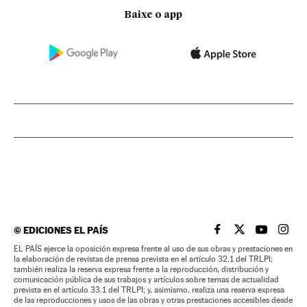
Baixe o app
©
EDICIONES EL PAÍS
EL PAÍS BRASIL EN
EL PAÍS BRASI
EL PAÍS B
EL PA
EL PAÍS ejerce la oposición expresa frente al uso de sus obras y prestaciones en
la elaboración de revistas de prensa prevista en el artículo 32.1 del TRLPI;
también realiza la reserva expresa frente a la reproducción, distribución y
comunicación pública de sus trabajos y artículos sobre temas de actualidad
prevista en el artículo 33.1 del TRLPI; y, asimismo, realiza una reserva expresa
de las reproducciones y usos de las obras y otras prestaciones accesibles desde