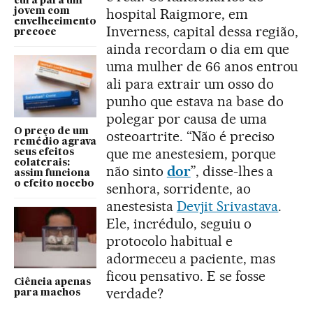
cura para um
hospital Raigmore, em
jovem com
envelhecimento
Inverness, capital dessa região,
precoce
ainda recordam o dia em que
uma mulher de 66 anos entrou
ali para extrair um osso do
punho que estava na base do
polegar por causa de uma
O preço de um
osteoartrite. “Não é preciso
remédio agrava
que me anestesiem, porque
seus efeitos
colaterais:
não sinto
dor
”, disse-lhes a
assim funciona
o efeito nocebo
senhora, sorridente, ao
anestesista
Devjit Srivastava
.
Ele, incrédulo, seguiu o
protocolo habitual e
adormeceu a paciente, mas
ficou pensativo. E se fosse
Ciência apenas
verdade?
para machos