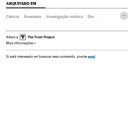
ARQUIVADO EM
Ciência
Anestesia
Investigação médica
Dor
Investigação científica
Medicina
Genética
Saúde
Biologia
Ciências naturais
Adere a
Mais informações
aquí
Si está interesado en licenciar este contenido, pinche