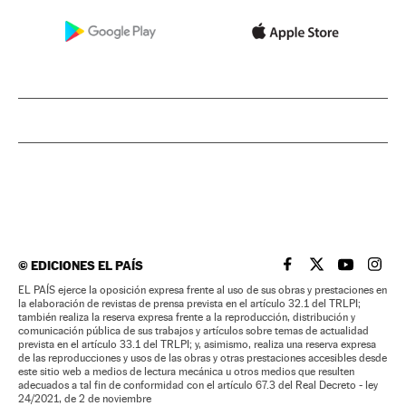
©
EDICIONES EL PAÍS
EL PAÍS BRASIL EN
EL PAÍS BRASI
EL PAÍS B
EL PA
EL PAÍS ejerce la oposición expresa frente al uso de sus obras y prestaciones en
la elaboración de revistas de prensa prevista en el artículo 32.1 del TRLPI;
también realiza la reserva expresa frente a la reproducción, distribución y
comunicación pública de sus trabajos y artículos sobre temas de actualidad
prevista en el artículo 33.1 del TRLPI; y, asimismo, realiza una reserva expresa
de las reproducciones y usos de las obras y otras prestaciones accesibles desde
este sitio web a medios de lectura mecánica u otros medios que resulten
adecuados a tal fin de conformidad con el artículo 67.3 del Real Decreto - ley
24/2021, de 2 de noviembre