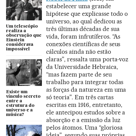
estabelecer uma grande
hipótese que explicasse todo o
universo, ao qual dedicou as
Um telescópio
três últimas décadas de sua
realiza a
vida, foram infrutíferos. “As
observação que
Einstein
conexões científicas de seus
considerava
impossível
cálculos ainda não estão
claras”, ressalta uma porta-voz
da Universidade Hebraica,
“mas fazem parte de seu
trabalho para integrar todas
as forças da natureza em uma
Existe um
só teoria”. Em três cartas
vínculo secreto
entre a
escritas em 1916, entretanto,
estrutura do
universo e a
ele antecipou estudos sobre a
música?
absorção e a emissão da luz
pelos átomos. Uma “gloriosa
ideia”, segundo suas próprias