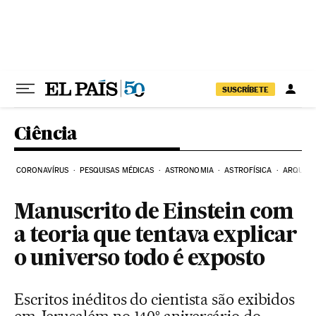
Pular para o conteúdo
SUSCRÍBETE
Ciência
CORONAVÍRUS
PESQUISAS MÉDICAS
ASTRONOMIA
ASTROFÍSICA
ARQUEO
Manuscrito de Einstein com
a teoria que tentava explicar
o universo todo é exposto
Escritos inéditos do cientista são exibidos