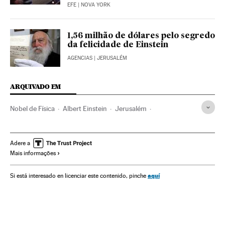
EFE
| NOVA YORK
1,56 milhão de dólares pelo segredo
da felicidade de Einstein
AGENCIAS
| JERUSALÉM
ARQUIVADO EM
Nobel de Física
Albert Einstein
Jerusalém
Prêmios Nobel
Oriente médio
Física
Ásia
Ciências exatas
Ciência
Adere a
Mais informações
aquí
Si está interesado en licenciar este contenido, pinche