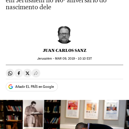
em Jerusalém no 140º aniversário do
nascimento dele
JUAN CARLOS SANZ
Jerusalém -
MAR
09, 2019 - 10:10
EST
Compartir en Whatsapp
Compartir en Facebook
Compartir en Twitter
Desplegar Redes Sociales
Añadir EL PAÍS en Google