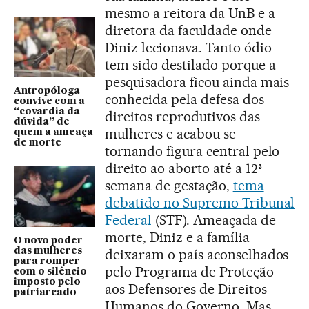
mesmo a reitora da UnB e a
diretora da faculdade onde
Diniz lecionava. Tanto ódio
tem sido destilado porque a
pesquisadora ficou ainda mais
Antropóloga
conhecida pela defesa dos
convive com a
“covardia da
direitos reprodutivos das
dúvida” de
mulheres e acabou se
quem a ameaça
de morte
tornando figura central pelo
direito ao aborto até a 12ª
semana de gestação,
tema
debatido no Supremo Tribunal
Federal
(STF). Ameaçada de
morte, Diniz e a família
O novo poder
das mulheres
deixaram o país aconselhados
para romper
pelo Programa de Proteção
com o silêncio
imposto pelo
aos Defensores de Direitos
patriarcado
Humanos do Governo. Mas,