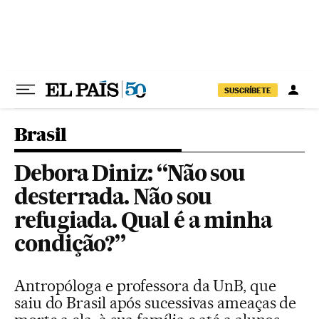
Pular para o conteúdo
SUSCRÍBETE
Brasil
Debora Diniz: “Não sou
desterrada. Não sou
refugiada. Qual é a minha
condição?”
Antropóloga e professora da UnB, que
saiu do Brasil após sucessivas ameaças de