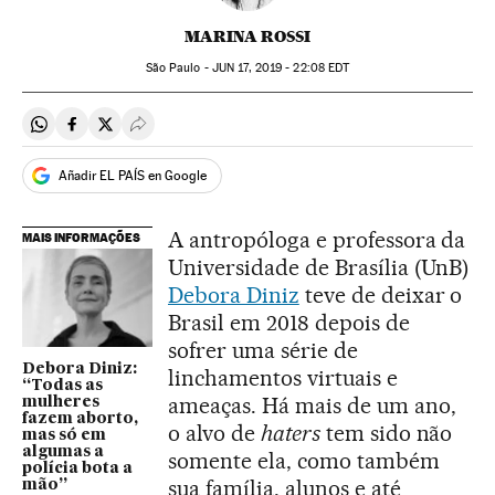
MARINA ROSSI
São Paulo -
JUN
17, 2019 - 22:08
EDT
Compartir en Whatsapp
Compartir en Facebook
Compartir en Twitter
Desplegar Redes Sociales
Añadir EL PAÍS en Google
A antropóloga e professora da
MAIS INFORMAÇÕES
Universidade de Brasília (UnB)
Debora Diniz
teve de deixar o
Brasil em 2018 depois de
sofrer uma série de
Debora Diniz:
linchamentos virtuais e
“Todas as
ameaças. Há mais de um ano,
mulheres
fazem aborto,
o alvo de
haters
tem sido não
mas só em
algumas a
somente ela, como também
polícia bota a
sua família, alunos e até
mão”