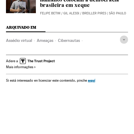
humanos colocam a democracia
brasileira em xeque
FELIPE BETIM
/
GIL ALESSI
/
BREILLER PIRES
| SÃO PAULO
ARQUIVADO EM
Assédio virtual
Ameaças
Cibernautas
Integridade pessoal
Brasil
América do Sul
América Latina
América
Internet
Delitos
Adere a
Mais informações
Telecomunicações
Comunicações
Justiça
aquí
Si está interesado en licenciar este contenido, pinche