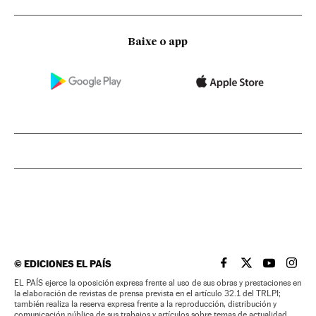
Baixe o app
©
EDICIONES EL PAÍS
EL PAÍS BRASIL EN
EL PAÍS BRASI
EL PAÍS B
EL PA
EL PAÍS ejerce la oposición expresa frente al uso de sus obras y prestaciones en
la elaboración de revistas de prensa prevista en el artículo 32.1 del TRLPI;
también realiza la reserva expresa frente a la reproducción, distribución y
comunicación pública de sus trabajos y artículos sobre temas de actualidad