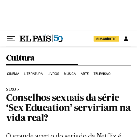
Pular para o conteúdo
SUSCRÍBETE
Cultura
CINEMA
LITERATURA
LIVROS
MÚSICA
ARTE
TELEVISÃO
SEXO
Conselhos sexuais da série
‘Sex Education’ serviriam na
vida real?
O grande acerto do seriado da Netflix é