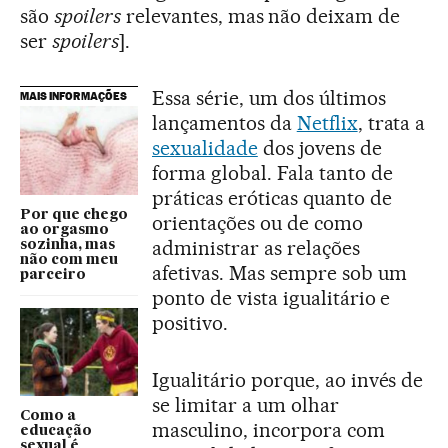
são
spoilers
relevantes, mas não deixam de
ser
spoilers
].
Essa série, um dos últimos
MAIS INFORMAÇÕES
lançamentos da
Netflix
, trata a
sexualidade
dos jovens de
forma global. Fala tanto de
práticas eróticas quanto de
Por que chego
orientações ou de como
ao orgasmo
administrar as relações
sozinha, mas
não com meu
afetivas. Mas sempre sob um
parceiro
ponto de vista igualitário e
positivo.
Igualitário porque, ao invés de
se limitar a um olhar
Como a
masculino, incorpora com
educação
sexual é