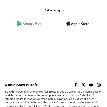
Baixe o app
©
EDICIONES EL PAÍS
EL PAÍS BRASIL EN
EL PAÍS BRASI
EL PAÍS B
EL PA
EL PAÍS ejerce la oposición expresa frente al uso de sus obras y prestaciones en
la elaboración de revistas de prensa prevista en el artículo 32.1 del TRLPI;
también realiza la reserva expresa frente a la reproducción, distribución y
comunicación pública de sus trabajos y artículos sobre temas de actualidad
prevista en el artículo 33.1 del TRLPI; y, asimismo, realiza una reserva expresa