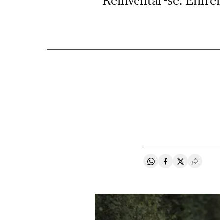
Reinventar-se. Enfr
Compartir en Whats
Compartir en F
Compartir e
Desple