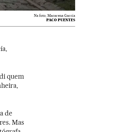
Na foto, Macarena García
PACO PUENTES
ía,
ndi quem
nheira,
a de
res. Mas
tógrafa,