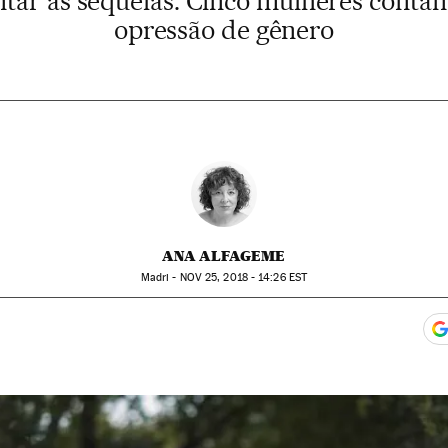
entar as sequelas. Cinco mulheres cont
opressão de gênero
ANA ALFAGEME
Madri -
NOV
25, 2018 - 14:26
EST
app
acebook
n Twitter
gar Redes Sociales