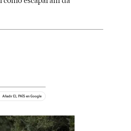
am como escaparam da
Añadir EL PAÍS en Google