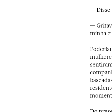
— Disse 
— Gritav
minha cu
Poderiam
mulheres
sentiram
companhe
baseadas
resident
moment
Do prese