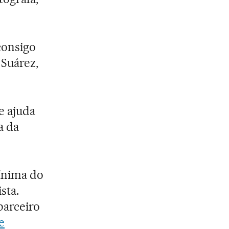
consigo
 Suárez,
e ajuda
a da
ínima do
sta.
parceiro
e