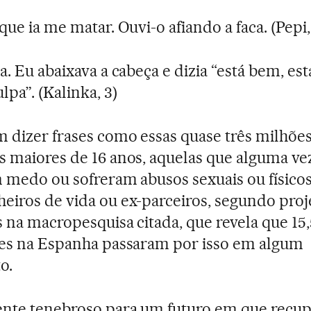
que ia me matar. Ouvi-o afiando a faca. (Pepi,
a. Eu abaixava a cabeça e dizia “está bem, es
lpa”. (Kalinka, 3)
 dizer frases como essas quase três milhõe
 maiores de 16 anos, aquelas que alguma ve
 medo ou sofreram abusos sexuais ou físicos
iros de vida ou ex-parceiros, segundo pro
 na macropesquisa citada, que revela que 15
es na Espanha passaram por isso em algum
o.
nte tenebroso para um futuro em que recup