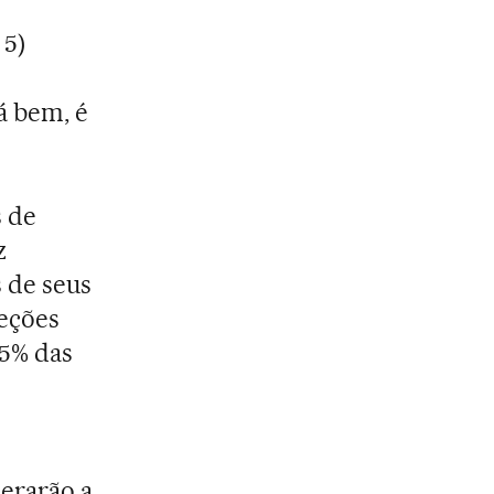
 5)
tá bem, é
s de
z
 de seus
jeções
,5% das
erarão a