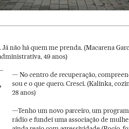
z. Já não há quem me prenda. (Macarena Garc
administrativa, 49 anos)
— No centro de recuperação, compree
sou e o que quero. Cresci. (Kalinka, cozi
s
28 anos)
—Tenho um novo parceiro, um program
rádio e fundei uma associação de mulhe
ainda reajo com agressividade (Rocío, fo