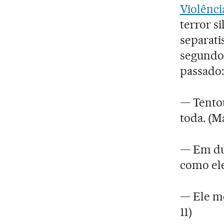
Violênci
terror s
separati
segundo 
passado:
— Tentou
toda. (M
— Em dua
como ele
— Ele me
11)