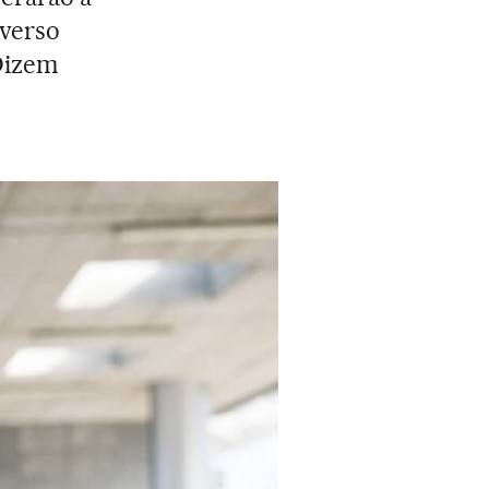
iverso
 Dizem