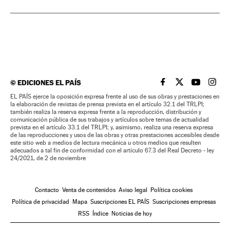
©
EDICIONES EL PAÍS
EL PAÍS BRASIL EN
EL PAÍS BRASI
EL PAÍS B
EL PA
EL PAÍS ejerce la oposición expresa frente al uso de sus obras y prestaciones en
la elaboración de revistas de prensa prevista en el artículo 32.1 del TRLPI;
también realiza la reserva expresa frente a la reproducción, distribución y
comunicación pública de sus trabajos y artículos sobre temas de actualidad
prevista en el artículo 33.1 del TRLPI; y, asimismo, realiza una reserva expresa
de las reproducciones y usos de las obras y otras prestaciones accesibles desde
este sitio web a medios de lectura mecánica u otros medios que resulten
adecuados a tal fin de conformidad con el artículo 67.3 del Real Decreto - ley
24/2021, de 2 de noviembre
Contacto
Venta de contenidos
Aviso legal
Política cookies
Política de privacidad
Mapa
Suscripciones EL PAÍS
Suscripciones empresas
RSS
Índice
Noticias de hoy