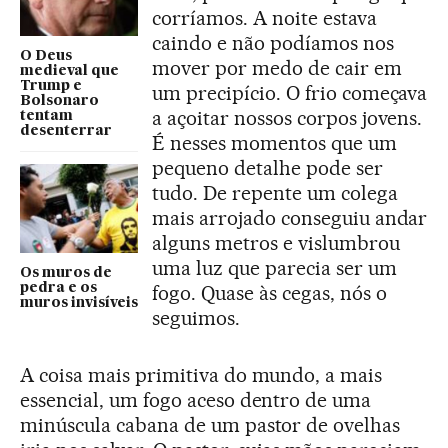
corríamos. A noite estava
caindo e não podíamos nos
O Deus
mover por medo de cair em
medieval que
Trump e
um precipício. O frio começava
Bolsonaro
a açoitar nossos corpos jovens.
tentam
desenterrar
É nesses momentos que um
pequeno detalhe pode ser
tudo. De repente um colega
mais arrojado conseguiu andar
alguns metros e vislumbrou
uma luz que parecia ser um
Os muros de
pedra e os
fogo. Quase às cegas, nós o
muros invisíveis
seguimos.
A coisa mais primitiva do mundo, a mais
essencial, um fogo aceso dentro de uma
minúscula cabana de um pastor de ovelhas