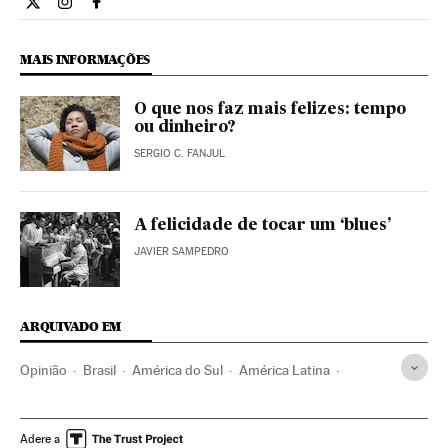
Opiniao El País Brasil en Twitter
Opiniao El País Brasil en Instagram
Opiniao El País Brasil en Facebook
MAIS INFORMAÇÕES
O que nos faz mais felizes: tempo
ou dinheiro?
SERGIO C. FANJUL
A felicidade de tocar um ‘blues’
JAVIER SAMPEDRO
ARQUIVADO EM
Opinião
Brasil
América do Sul
América Latina
América
Adere a