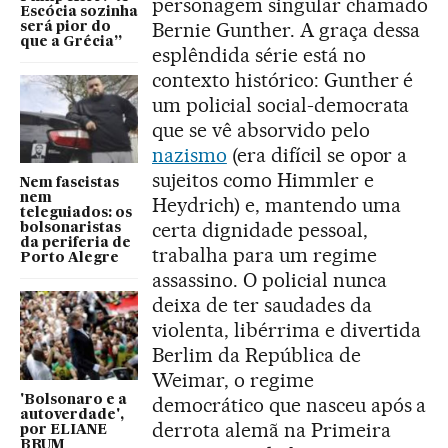
personagem singular chamado
Escócia sozinha
Bernie Gunther. A graça dessa
será pior do
que a Grécia”
esplêndida série está no
contexto histórico: Gunther é
um policial social-democrata
que se vê absorvido pelo
nazismo
(era difícil se opor a
sujeitos como Himmler e
Nem fascistas
nem
Heydrich) e, mantendo uma
teleguiados: os
certa dignidade pessoal,
bolsonaristas
da periferia de
trabalha para um regime
Porto Alegre
assassino. O policial nunca
deixa de ter saudades da
violenta, libérrima e divertida
Berlim da República de
Weimar, o regime
'Bolsonaro e a
democrático que nasceu após a
autoverdade',
derrota alemã na Primeira
por ELIANE
BRUM