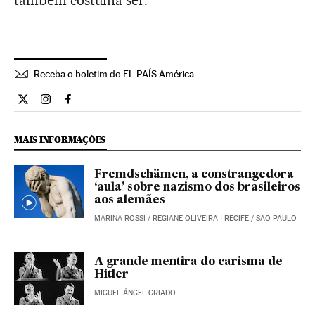
também costuma ser.
Receba o boletim do EL PAÍS América
Opiniao El País Brasil en Twitter
Opiniao El País Brasil en Instagram
Opiniao El País Brasil en Facebook
MAIS INFORMAÇÕES
Fremdschämen, a constrangedora
‘aula’ sobre nazismo dos brasileiros
aos alemães
MARINA ROSSI
/
REGIANE OLIVEIRA
| RECIFE / SÃO PAULO
A grande mentira do carisma de
Hitler
MIGUEL ÁNGEL CRIADO