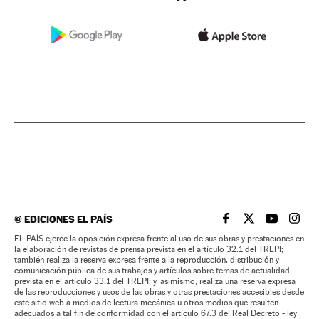
©
EDICIONES EL PAÍS
EL PAÍS BRASIL EN
EL PAÍS BRASI
EL PAÍS B
EL PA
EL PAÍS ejerce la oposición expresa frente al uso de sus obras y prestaciones en
la elaboración de revistas de prensa prevista en el artículo 32.1 del TRLPI;
también realiza la reserva expresa frente a la reproducción, distribución y
comunicación pública de sus trabajos y artículos sobre temas de actualidad
prevista en el artículo 33.1 del TRLPI; y, asimismo, realiza una reserva expresa
de las reproducciones y usos de las obras y otras prestaciones accesibles desde
este sitio web a medios de lectura mecánica u otros medios que resulten
adecuados a tal fin de conformidad con el artículo 67.3 del Real Decreto - ley