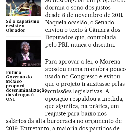
ao descongelar um projeto que
dormia o sono dos justos
desde 8 de novembro de 2011.
Naquela ocasião, o Senado
Só o zapatismo
resiste a
enviou o texto à Câmara dos
Obrador
Deputados que, controlada
pelo PRI, nunca o discutiu.
Para aprovar a lei, o Morena
apostou numa manobra pouco
Futuro
usada no Congresso e evitou
Governo do
México
que o projeto transitasse pelas
proporá
comissões legislativas. A
descriminalização
das drogas à
oposição respaldou a medida,
ONU
que significa, na prática, um
reajuste para baixo nos
salários da alta burocracia no orçamento de
2019. Entretanto, a maioria dos partidos de