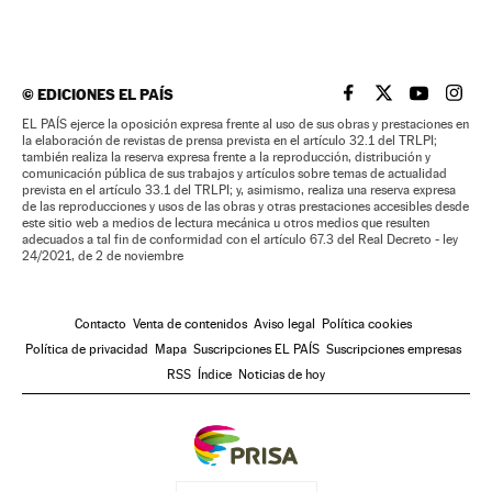
©
EDICIONES EL PAÍS
EL PAÍS BRASIL EN
EL PAÍS BRASI
EL PAÍS B
EL PA
EL PAÍS ejerce la oposición expresa frente al uso de sus obras y prestaciones en
la elaboración de revistas de prensa prevista en el artículo 32.1 del TRLPI;
también realiza la reserva expresa frente a la reproducción, distribución y
comunicación pública de sus trabajos y artículos sobre temas de actualidad
prevista en el artículo 33.1 del TRLPI; y, asimismo, realiza una reserva expresa
de las reproducciones y usos de las obras y otras prestaciones accesibles desde
este sitio web a medios de lectura mecánica u otros medios que resulten
adecuados a tal fin de conformidad con el artículo 67.3 del Real Decreto - ley
24/2021, de 2 de noviembre
Contacto
Venta de contenidos
Aviso legal
Política cookies
Política de privacidad
Mapa
Suscripciones EL PAÍS
Suscripciones empresas
RSS
Índice
Noticias de hoy