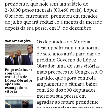
presidente, que hoje tem um salário de
270.000 pesos mensais (60.450 reais). López
Obrador, entretanto, prometeu em meados
de julho que irá reduzi-lo a menos da metade
depois da sua posse, em 1º. de dezembro.
Os deputados do Morena
MAIS INFORMAÇÕES
desempoeiraram uma norma
de sete anos atrás para dar ao
próximo Governo de López
Obrador uma de suas vitórias
Empresários se
mais precoces no Congresso. O
somam à
partido, que agora controla
transição de
López Obrador
amplamente a câmara baixa
após sua
esmagadora
com 255 dos 500 deputados,
vitória
mostrou sua pressa em
agradar ao futuro presidente