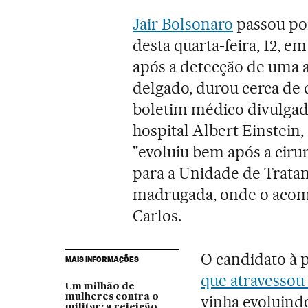
Jair Bolsonaro
passou por
desta quarta-feira, 12, e
após a detecção de uma a
delgado, durou cerca de 
boletim médico divulgad
hospital Albert Einstein,
"evoluiu bem após a cirur
para a Unidade de Tratam
madrugada, onde o acomp
Carlos.
O candidato à 
MAIS INFORMAÇÕES
que atravessou
Um milhão de
mulheres contra o
vinha evoluind
militar: a rejeição