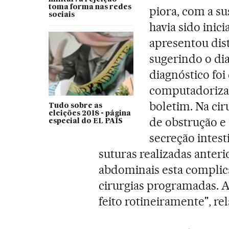
toma forma nas redes
piora, com a s
sociais
havia sido inic
apresentou dis
sugerindo o dia
diagnóstico fo
computadorizad
boletim. Na cir
Tudo sobre as
eleições 2018 - página
de obstrução e
especial do EL PAÍS
secreção intes
suturas realizadas ante
abdominais esta complic
cirurgias programadas. 
feito rotineiramente", re