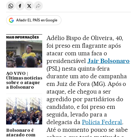
Compartir en Whatsapp
Compartir en Facebook
Compartir en Twitter
Desplegar Redes Sociales
Añadir EL PAÍS en Google
Adélio Bispo de Oliveira, 40,
MAIS INFORMAÇÕES
foi preso em flagrante após
atacar com uma faca o
presidenciável
Jair Bolsonaro
(PSL) nesta quinta-feira
AO VIVO |
durante um ato de campanha
Últimas notícias
em Juiz de Fora (MG). Após o
sobre o ataque
a Bolsonaro
ataque, ele chegou a ser
agredido por partidários do
candidato, e foi preso em
seguida, levado para a
delegacia da
Polícia Federal
.
Até o momento pouco se sabe
Bolsonaro é
atacado com