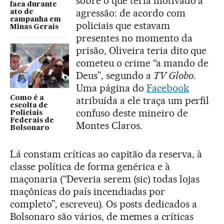
sobre o que teria motivado a
faca durante
agressão: de acordo com
ato de
campanha em
policiais que estavam
Minas Gerais
presentes no momento da
prisão, Oliveira teria dito que
cometeu o crime “a mando de
Deus”, segundo a
TV Globo
.
Uma página do
Facebook
Como é a
atribuída a ele traça um perfil
escolta de
confuso deste mineiro de
Policiais
Federais de
Montes Claros.
Bolsonaro
Lá constam críticas ao capitão da reserva, à
classe política de forma genérica e à
maçonaria (“Deveria serem (sic) todas lojas
maçônicas do país incendiadas por
completo”, escreveu). Os posts dedicados a
Bolsonaro são vários, de memes a críticas