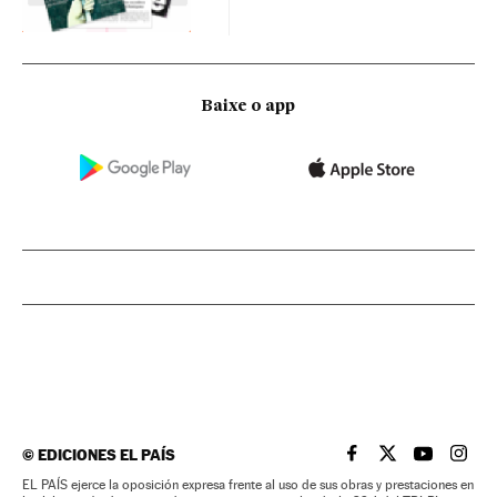
Baixe o app
©
EDICIONES EL PAÍS
EL PAÍS BRASIL EN
EL PAÍS BRASI
EL PAÍS B
EL PA
EL PAÍS ejerce la oposición expresa frente al uso de sus obras y prestaciones en