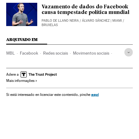
Vazamento de dados do Facebook
causa tempestade política mundial
PABLO DE LLANO NEIRA
/
ÁLVARO SÁNCHEZ
| MIAMI /
BRUXELAS
ARQUIVADO EM
MBL
Facebook
Redes sociais
Movimentos sociais
Empresas
Internet
Economia
Telecomunicações
Comunicações
Sociedade
Adere a
Mais informações
aquí
Si está interesado en licenciar este contenido, pinche