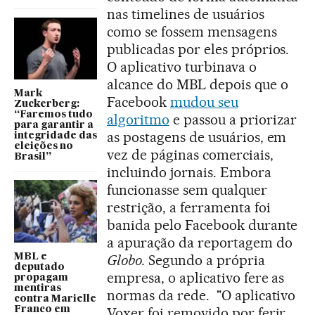
nas timelines de usuários
como se fossem mensagens
publicadas por eles próprios.
O aplicativo turbinava o
alcance do MBL depois que o
Mark
Facebook
mudou seu
Zuckerberg:
“Faremos tudo
algoritmo
e passou a priorizar
para garantir a
as postagens de usuários, em
integridade das
eleições no
vez de páginas comerciais,
Brasil”
incluindo jornais. Embora
funcionasse sem qualquer
restrição, a ferramenta foi
banida pelo Facebook durante
a apuração da reportagem do
MBL e
Globo.
Segundo a própria
deputado
empresa, o aplicativo fere as
propagam
mentiras
normas da rede. "O aplicativo
contra Marielle
Franco em
Voxer foi removido por ferir