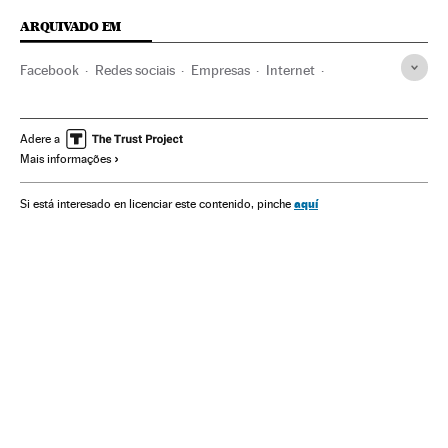
ARQUIVADO EM
Facebook
Redes sociais
Empresas
Internet
Economia
Telecomunicações
Meios comunicação
Comunicações
Comunicação
Adere a
Mais informações
aquí
Si está interesado en licenciar este contenido, pinche