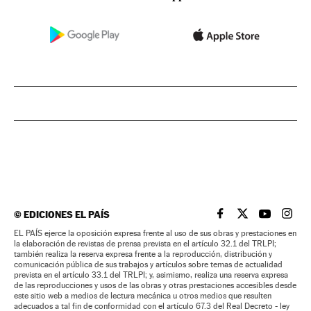
©
EDICIONES EL PAÍS
EL PAÍS BRASIL EN
EL PAÍS BRASI
EL PAÍS B
EL PA
EL PAÍS ejerce la oposición expresa frente al uso de sus obras y prestaciones en
la elaboración de revistas de prensa prevista en el artículo 32.1 del TRLPI;
también realiza la reserva expresa frente a la reproducción, distribución y
comunicación pública de sus trabajos y artículos sobre temas de actualidad
prevista en el artículo 33.1 del TRLPI; y, asimismo, realiza una reserva expresa
de las reproducciones y usos de las obras y otras prestaciones accesibles desde
este sitio web a medios de lectura mecánica u otros medios que resulten
adecuados a tal fin de conformidad con el artículo 67.3 del Real Decreto - ley