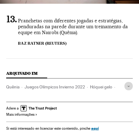
Pranchetas com diferentes jogadas e estratégias,
penduradas na parede durante um treinamento da
equipe em Nairobi (Quênia).
BAZ RATNER (REUTERS)
ARQUIVADO EM
Quênia
Juegos Olímpicos Invierno 2022
Hóquei gelo
Jogos Olímpicos Inverno
África subsaariana
Jogos Olímpicos
COI
África
Competições
Adere a
Mais informações
Organizações desportivas
Esportes
aquí
Si está interesado en licenciar este contenido, pinche