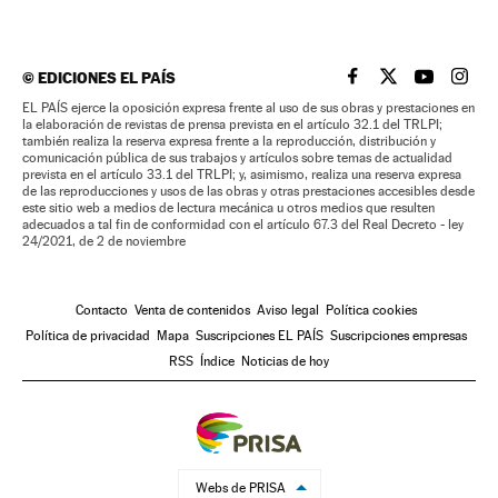
©
EDICIONES EL PAÍS
EL PAÍS BRASIL EN
EL PAÍS BRASI
EL PAÍS B
EL PA
EL PAÍS ejerce la oposición expresa frente al uso de sus obras y prestaciones en
la elaboración de revistas de prensa prevista en el artículo 32.1 del TRLPI;
también realiza la reserva expresa frente a la reproducción, distribución y
comunicación pública de sus trabajos y artículos sobre temas de actualidad
prevista en el artículo 33.1 del TRLPI; y, asimismo, realiza una reserva expresa
de las reproducciones y usos de las obras y otras prestaciones accesibles desde
este sitio web a medios de lectura mecánica u otros medios que resulten
adecuados a tal fin de conformidad con el artículo 67.3 del Real Decreto - ley
24/2021, de 2 de noviembre
Contacto
Venta de contenidos
Aviso legal
Política cookies
Política de privacidad
Mapa
Suscripciones EL PAÍS
Suscripciones empresas
RSS
Índice
Noticias de hoy
Webs de PRISA