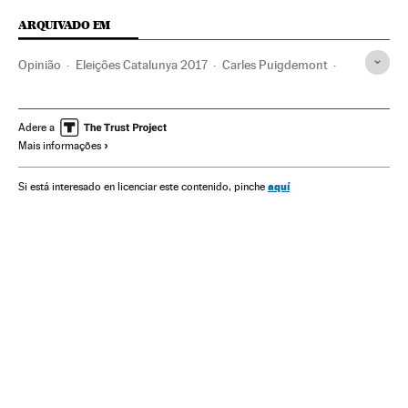
ARQUIVADO EM
Opinião
Eleições Catalunya 2017
Carles Puigdemont
Eleições da Catalunha
Elecciones autonómicas
Independentismo
Catalunha
Eleições
Ideologias
Adere a
Mais informações
Espanha
Política
aquí
Si está interesado en licenciar este contenido, pinche