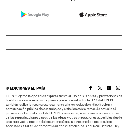
©
EDICIONES EL PAÍS
EL PAÍS BRASIL EN
EL PAÍS BRASI
EL PAÍS B
EL PA
EL PAÍS ejerce la oposición expresa frente al uso de sus obras y prestaciones en
la elaboración de revistas de prensa prevista en el artículo 32.1 del TRLPI;
también realiza la reserva expresa frente a la reproducción, distribución y
comunicación pública de sus trabajos y artículos sobre temas de actualidad
prevista en el artículo 33.1 del TRLPI; y, asimismo, realiza una reserva expresa
de las reproducciones y usos de las obras y otras prestaciones accesibles desde
este sitio web a medios de lectura mecánica u otros medios que resulten
adecuados a tal fin de conformidad con el artículo 67.3 del Real Decreto - ley