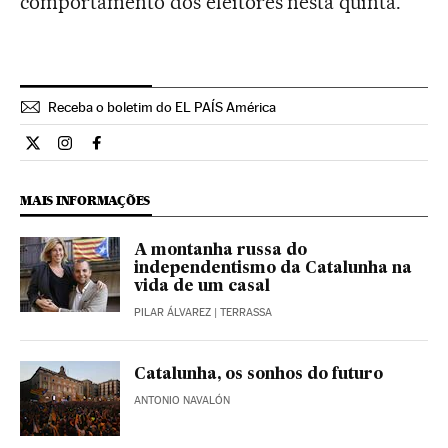
comportamento dos eleitores nesta quinta.
Receba o boletim do EL PAÍS América
Opiniao El País Brasil en Twitter
Opiniao El País Brasil en Instagram
Opiniao El País Brasil en Facebook
MAIS INFORMAÇÕES
A montanha russa do
independentismo da Catalunha na
vida de um casal
PILAR ÁLVAREZ
| TERRASSA
Catalunha, os sonhos do futuro
ANTONIO NAVALÓN