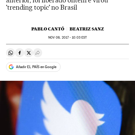
anterior, foi liberado ontem e virou
'trending topic' no Brasil
PABLO CANTÓ
BEATRIZ SANZ
NOV
08, 2017 - 10:03
EST
Compartir en Whatsapp
Compartir en Facebook
Compartir en Twitter
Desplegar Redes Sociales
Añadir EL PAÍS en Google