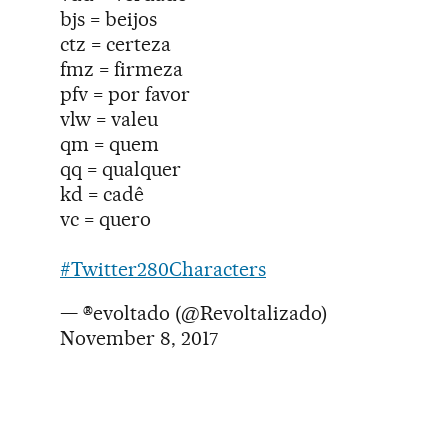
bjs = beijos
ctz = certeza
fmz = firmeza
pfv = por favor
vlw = valeu
qm = quem
qq = qualquer
kd = cadê
vc = quero
#Twitter280Characters
— ®️evoltado (@Revoltalizado)
November 8, 2017