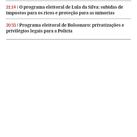
O programa eleitoral de Lula da Silva: subidas de
21:14
impostos para os ricos e proteção para as minorias
Programa eleitoral de Bolsonaro: privatizações e
20:55
privilégios legais para a Polícia
NEWSLETTERS
Boletín de América
Cada semana en tu cuenta de correo una selección de las noticias,
reportajes y análisis de los periodistas de EL PAÍS con los acontecimientos