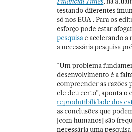
Financial Times
, há atua
testando diferentes imu
só nos EUA . Para os edit
esforço pode estar afog
pesquisa
e acelerando a 
a necessária pesquisa pré-
“Um problema fundament
desenvolvimento é a falt
compreender as razões p
ele deu certo”, aponta o 
reprodutibilidade dos es
as conclusões que podem 
[com humanos] são freq
necessária uma pesquisa