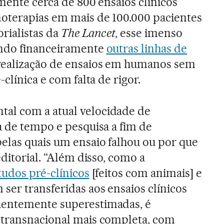
lmente cerca de 800 ensaios clínicos
noterapias em mais de 100.000 pacientes
orialistas da
The Lancet
, esse imenso
ando financeiramente
outras linhas de
realização de ensaios em humanos sem
clínica e com falta de rigor.
al com a atual velocidade de
a de tempo e pesquisa a fim de
elas quais um ensaio falhou ou por que
editorial. “Além disso, como a
tudos pré-clínicos
[feitos com animais] e
ser transferidas aos ensaios clínicos
uentemente superestimadas, é
 transnacional mais completa, com