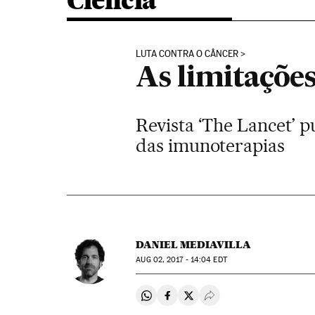
Ciência
LUTA CONTRA O CÂNCER
As limitações
Revista ‘The Lancet’ p
das imunoterapias
DANIEL MEDIAVILLA
AUG
02, 2017 - 14:04
EDT
Compartir en Whatsapp
Compartir en Facebook
Compartir en Twitter
Desplegar Redes Soci