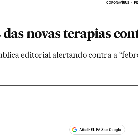
CORONAVÍRUS
PE
 das novas terapias con
ublica editorial alertando contra a “feb
Añadir EL PAÍS en Google
ales