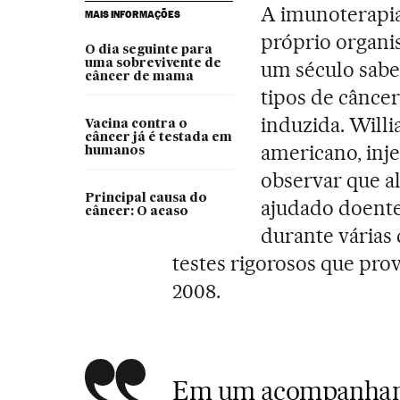
A imunoterapia
MAIS INFORMAÇÕES
próprio organi
O dia seguinte para
uma sobrevivente de
um século sabe
câncer de mama
tipos de cânce
induzida. Willi
Vacina contra o
câncer já é testada em
americano, inje
humanos
observar que a
Principal causa do
ajudado doentes
câncer: O acaso
durante várias 
testes rigorosos que pro
2008.
Em um acompanhame