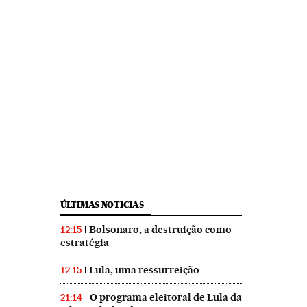
ÚLTIMAS NOTICIAS
Bolsonaro, a destruição como
12:15
estratégia
Lula, uma ressurreição
12:15
O programa eleitoral de Lula da
21:14