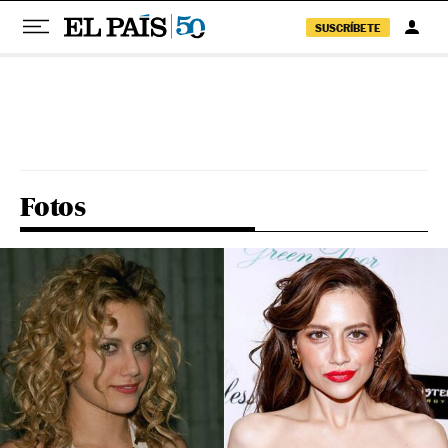
SUSCRÍBETE
Pular para o conteúdo
Fotos