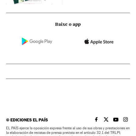
Baixe o app
©
EDICIONES EL PAÍS
EL PAÍS BRASIL EN
EL PAÍS BRASI
EL PAÍS B
EL PA
EL PAÍS ejerce la oposición expresa frente al uso de sus obras y prestaciones en
la elaboración de revistas de prensa prevista en el artículo 32.1 del TRLPI;