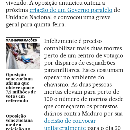
vivendo. A oposição anunciou ontem a
próxima
criação de um Governo paralelo
de
Unidade Nacional e convocou uma greve
geral para quinta-feira.
Infelizmente é preciso
MAIS INFORMAÇÕES
contabilizar mais duas mortes
perto de um centro de votação
por disparos de esquadrões
paramilitares. Estes costumam
Oposição
operar no ambiente do
venezuelana
chavismo. As duas pessoas
afirma que
obteve quase
mortas elevam para perto de
7,2 milhões de
votos em
100 o número de mortos desde
referendo
que começaram os protestos
diários contra Maduro por sua
Oposição
decisão de convocar
venezuelana
mede a
unilateralmente
para o dia 30
rejeição ao