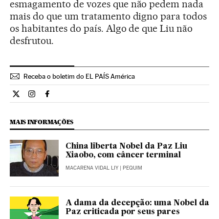
esmagamento de vozes que não pedem nada
mais do que um tratamento digno para todos
os habitantes do país. Algo de que Liu não
desfrutou.
Receba o boletim do EL PAÍS América
Opiniao El País Brasil en Twitter
Opiniao El País Brasil en Instagram
Opiniao El País Brasil en Facebook
MAIS INFORMAÇÕES
China liberta Nobel da Paz Liu
Xiaobo, com câncer terminal
MACARENA VIDAL LIY
| PEQUIM
A dama da decepção: uma Nobel da
Paz criticada por seus pares