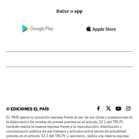
Baixe o app
©
EDICIONES EL PAÍS
EL PAÍS BRASIL EN
EL PAÍS BRASI
EL PAÍS B
EL PA
EL PAÍS ejerce la oposición expresa frente al uso de sus obras y prestaciones en
la elaboración de revistas de prensa prevista en el artículo 32.1 del TRLPI;
también realiza la reserva expresa frente a la reproducción, distribución y
comunicación pública de sus trabajos y artículos sobre temas de actualidad
prevista en el artículo 33.1 del TRLPI; y, asimismo, realiza una reserva expresa