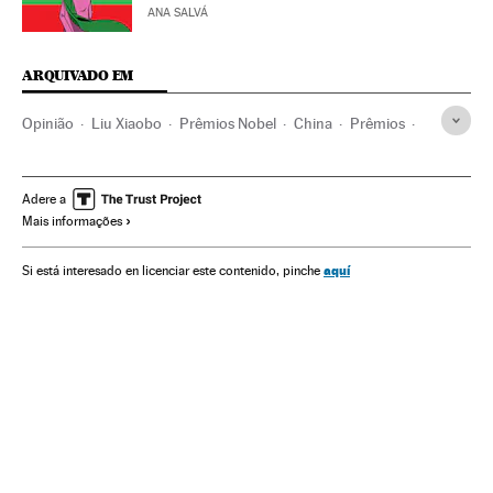
ANA SALVÁ
ARQUIVADO EM
Opinião
Liu Xiaobo
Prêmios Nobel
China
Prêmios
Direitos humanos
Ásia oriental
Ásia
Eventos
Sociedade
Adere a
Mais informações
aquí
Si está interesado en licenciar este contenido, pinche