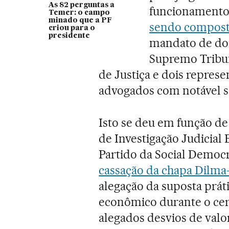
As 82 perguntas a
funcionamento d
Temer: o campo
minado que a PF
sendo composto
criou para o
presidente
mandato de doi
Supremo Tribun
de Justiça e dois represe
advogados com notável sa
Isto se deu em função de
de Investigação Judicial 
Partido da Social Democr
cassação da chapa Dilm
alegação da suposta prát
econômico durante o cert
alegados desvios de valo