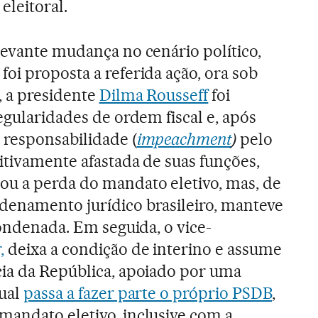
eleitoral.
levante mudança no cenário político,
oi proposta a referida ação, ora sob
, a presidente
Dilma Rousseff
foi
egularidades de ordem fiscal e, após
 responsabilidade (
impeachment
)
pelo
itivamente afastada de suas funções,
ou a perda do mandato eletivo, mas, de
denamento jurídico brasileiro, manteve
condenada. Em seguida, o vice-
,
deixa a condição de interino e assume
cia da República, apoiado por uma
qual
passa a fazer parte o próprio PSDB
,
andato eletivo, inclusive com a