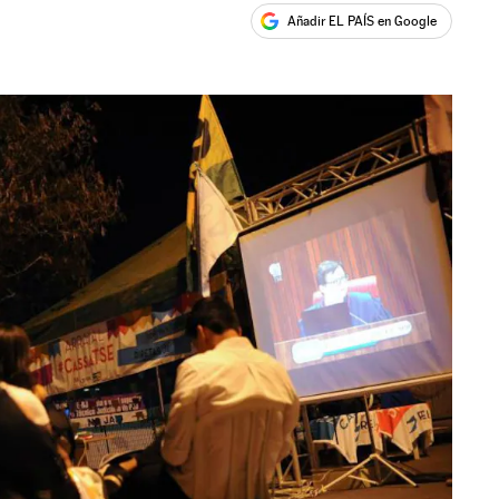
Añadir EL PAÍS en Google
ales