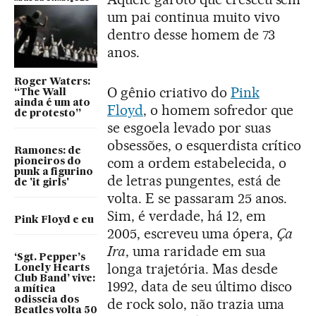
um pai continua muito vivo
dentro desse homem de 73
anos.
Roger Waters:
O gênio criativo do
Pink
“The Wall
ainda é um ato
Floyd
, o homem sofredor que
de protesto”
se esgoela levado por suas
obsessões, o esquerdista crítico
Ramones: de
com a ordem estabelecida, o
pioneiros do
punk a figurino
de letras pungentes, está de
de 'it girls'
volta. E se passaram 25 anos.
Sim, é verdade, há 12, em
Pink Floyd e eu
2005, escreveu uma ópera,
Ça
Ira
, uma raridade em sua
‘Sgt. Pepper’s
longa trajetória. Mas desde
Lonely Hearts
Club Band’ vive:
1992, data de seu último disco
a mítica
odisseia dos
de rock solo, não trazia uma
Beatles volta 50