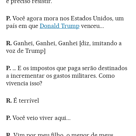
é preciso resistir.
P.
Você agora mora nos Estados Unidos, um
país em que
Donald Trump
venceu...
R.
Ganhei, Ganhei, Ganhei [diz, imitando a
voz de Trump]
P.
… E os impostos que paga serão destinados
a incrementar os gastos militares. Como
vivencia isso?
R.
É terrível
P.
Você veio viver aqui...
R.
Vim por meu filho, o menor de meus