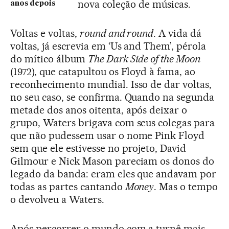
nova coleção de músicas.
anos depois
Voltas e voltas,
round and round
. A vida dá
voltas, já escrevia em ‘Us and Them’, pérola
do mítico álbum
The Dark Side of the Moon
(1972), que catapultou os Floyd à fama, ao
reconhecimento mundial. Isso de dar voltas,
no seu caso, se confirma. Quando na segunda
metade dos anos oitenta, após deixar o
grupo, Waters brigava com seus colegas para
que não pudessem usar o nome Pink Floyd
sem que ele estivesse no projeto, David
Gilmour e Nick Mason pareciam os donos do
legado da banda: eram eles que andavam por
todas as partes cantando
Money
. Mas o tempo
o devolveu a Waters.
Após percorrer o mundo com a turnê mais