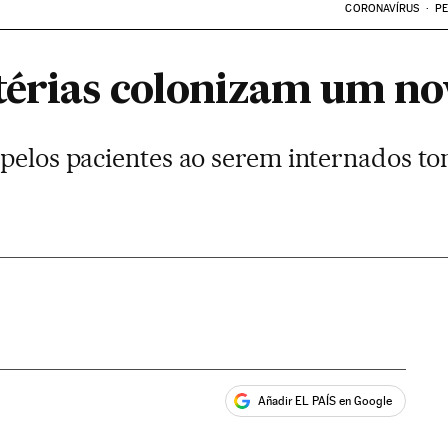
CORONAVÍRUS
PE
térias colonizam um no
 pelos pacientes ao serem internados 
Añadir EL PAÍS en Google
ales