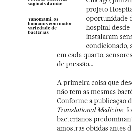
vaginais da mãe
projeto Hospita
oportunidade d
Yanomami, os
humanos com maior
hospital desde 
variedade de
bactérias
instalaram sens
condicionado, 
em cada quarto, sensore
de pressão...
A primeira coisa que de
não tem as mesmas bacté
Conforme a publicação d
Translational Medicine
, 
bacterianos predominan
amostras obtidas antes 