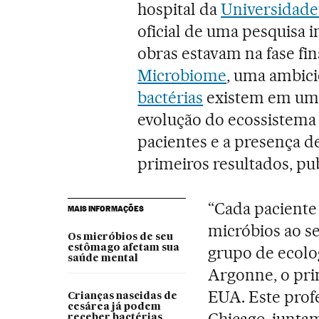
hospital da
Universidade
oficial de uma pesquisa i
obras estavam na fase fin
Microbiome
, uma ambici
bactérias
existem em um h
evolução do ecossistema
pacientes e a presença d
primeiros resultados, pu
“Cada paciente
MAIS INFORMAÇÕES
micróbios ao se
Os micróbios de seu
estômago afetam sua
grupo de ecolo
saúde mental
Argonne, o pri
EUA. Este prof
Crianças nascidas de
cesárea já podem
Chicago, juntam
receber bactérias