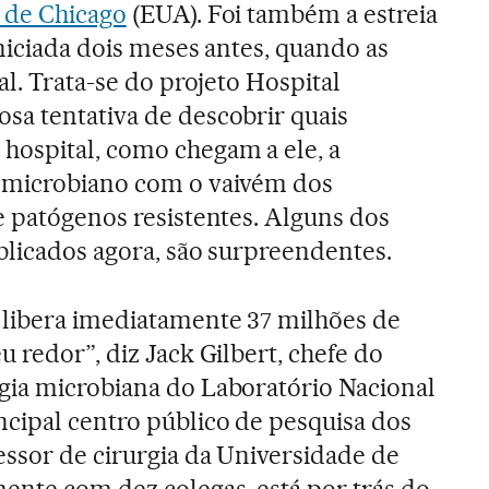
 de Chicago
(EUA). Foi também a estreia
niciada dois meses antes, quando as
al. Trata-se do projeto Hospital
osa tentativa de descobrir quais
ospital, como chegam a ele, a
 microbiano com o vaivém dos
e patógenos resistentes. Alguns dos
blicados agora, são surpreendentes.
 libera imediatamente 37 milhões de
u redor”, diz Jack Gilbert, chefe do
gia microbiana do Laboratório Nacional
ncipal centro público de pesquisa dos
essor de cirurgia da Universidade de
ente com dez colegas, está por trás do