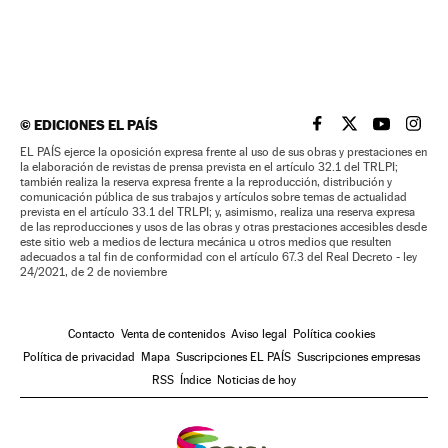
©
EDICIONES EL PAÍS
EL PAÍS BRASIL EN
EL PAÍS BRASI
EL PAÍS B
EL PA
EL PAÍS ejerce la oposición expresa frente al uso de sus obras y prestaciones en
la elaboración de revistas de prensa prevista en el artículo 32.1 del TRLPI;
también realiza la reserva expresa frente a la reproducción, distribución y
comunicación pública de sus trabajos y artículos sobre temas de actualidad
prevista en el artículo 33.1 del TRLPI; y, asimismo, realiza una reserva expresa
de las reproducciones y usos de las obras y otras prestaciones accesibles desde
este sitio web a medios de lectura mecánica u otros medios que resulten
adecuados a tal fin de conformidad con el artículo 67.3 del Real Decreto - ley
24/2021, de 2 de noviembre
Contacto
Venta de contenidos
Aviso legal
Política cookies
Política de privacidad
Mapa
Suscripciones EL PAÍS
Suscripciones empresas
RSS
Índice
Noticias de hoy