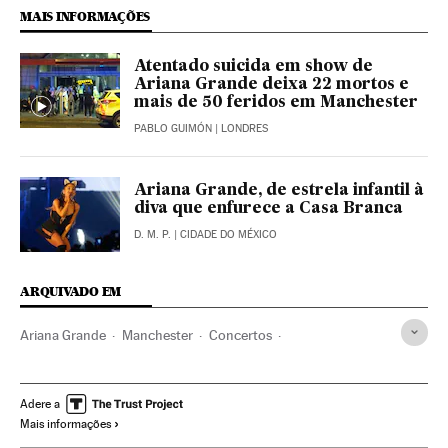
MAIS INFORMAÇÕES
Atentado suicida em show de
Ariana Grande deixa 22 mortos e
mais de 50 feridos em Manchester
PABLO GUIMÓN
| LONDRES
Ariana Grande, de estrela infantil à
diva que enfurece a Casa Branca
D. M. P.
| CIDADE DO MÉXICO
ARQUIVADO EM
Ariana Grande
Manchester
Concertos
Atentados bomba
Atentados terroristas
Solidariedade
Terrorismo
Verne
Adere a
Mais informações