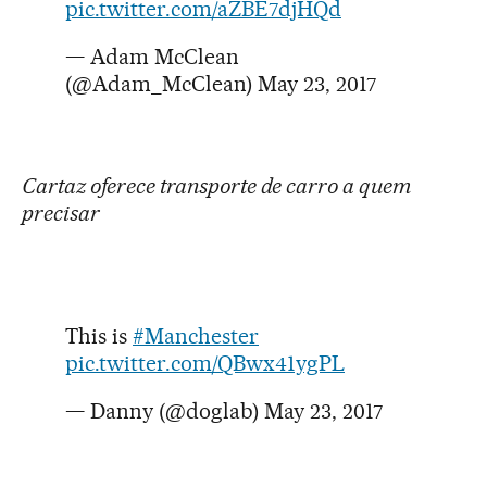
pic.twitter.com/aZBE7djHQd
— Adam McClean
(@Adam_McClean)
May 23, 2017
Cartaz oferece transporte de carro a quem
precisar
This is
#Manchester
pic.twitter.com/QBwx41ygPL
— Danny (@doglab)
May 23, 2017