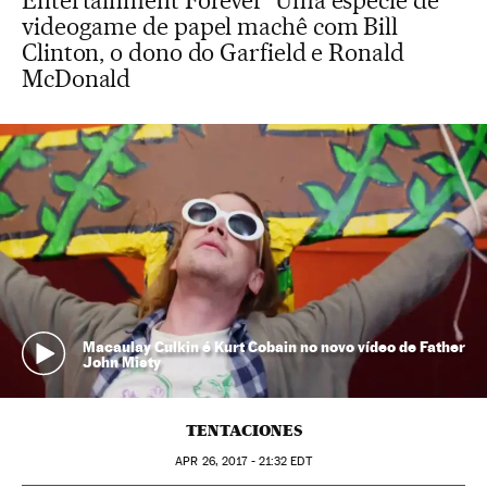
Entertainment Forever’ Uma espécie de
videogame de papel machê com Bill
Clinton, o dono do Garfield e Ronald
McDonald
Macaulay Culkin é Kurt Cobain no novo vídeo de Father
John Misty
TENTACIONES
APR
26, 2017 - 21:32
EDT