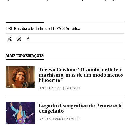
Receba o boletim do EL PAÍS América
Cultura El País Brasil en Twitter
Cultura El País Brasil en Instagram
Cultura El País Brasil en Facebook
MAIS INFORMAÇÕES
Teresa Cristina: “O samba reflete o
machismo, mas de um modo menos
hipócrita”
BREILLER PIRES
| SÃO PAULO
Legado discográfico de Prince está
congelado
DIEGO A. MANRIQUE
| MADRI