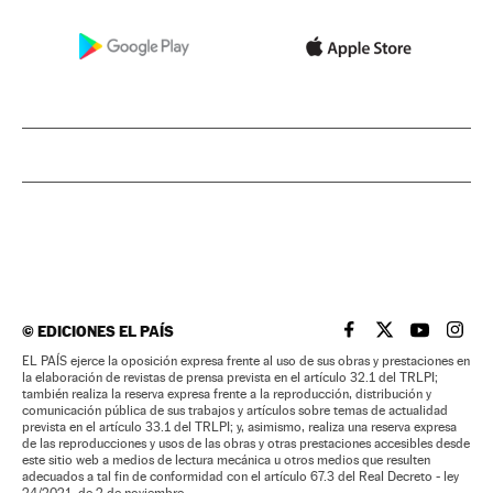
©
EDICIONES EL PAÍS
EL PAÍS BRASIL EN
EL PAÍS BRASI
EL PAÍS B
EL PA
EL PAÍS ejerce la oposición expresa frente al uso de sus obras y prestaciones en
la elaboración de revistas de prensa prevista en el artículo 32.1 del TRLPI;
también realiza la reserva expresa frente a la reproducción, distribución y
comunicación pública de sus trabajos y artículos sobre temas de actualidad
prevista en el artículo 33.1 del TRLPI; y, asimismo, realiza una reserva expresa
de las reproducciones y usos de las obras y otras prestaciones accesibles desde
este sitio web a medios de lectura mecánica u otros medios que resulten
adecuados a tal fin de conformidad con el artículo 67.3 del Real Decreto - ley
24/2021, de 2 de noviembre