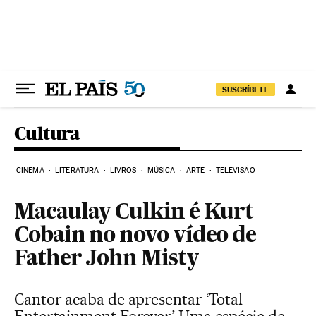
Pular para o conteúdo
SUSCRÍBETE
Cultura
CINEMA
LITERATURA
LIVROS
MÚSICA
ARTE
TELEVISÃO
Macaulay Culkin é Kurt
Cobain no novo vídeo de
Father John Misty
Cantor acaba de apresentar ‘Total