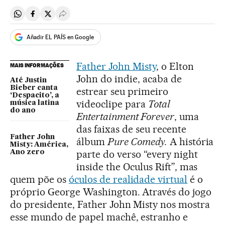
Compartir en Whatsapp
Compartir en Facebook
Compartir en Twitter
Desplegar Redes Sociales
Añadir EL PAÍS en Google
Father John Misty
, o Elton
MAIS INFORMAÇÕES
John do indie, acaba de
Até Justin
Bieber canta
estrear seu primeiro
‘Despacito’, a
videoclipe para
Total
música latina
do ano
Entertainment Forever
, uma
das faixas de seu recente
Father John
álbum
Pure Comedy.
A história
Misty: América,
parte do verso “every night
Ano zero
inside the Oculus Rift”, mas
quem põe os
óculos de realidade virtual
é o
próprio George Washington. Através do jogo
do presidente, Father John Misty nos mostra
esse mundo de papel machê, estranho e