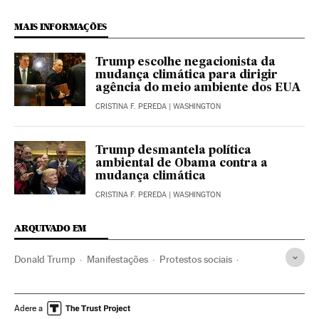
MAIS INFORMAÇÕES
Trump escolhe negacionista da
mudança climática para dirigir
agência do meio ambiente dos EUA
CRISTINA F. PEREDA
| WASHINGTON
Trump desmantela política
ambiental de Obama contra a
mudança climática
CRISTINA F. PEREDA
| WASHINGTON
ARQUIVADO EM
Donald Trump
Manifestações
Protestos sociais
Mal-estar social
Estados Unidos
América do Norte
América
Problemas sociais
Sociedade
Ciência
Adere a