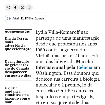
Compartir en Whatsapp
Compartir en Facebook
Compartir en Twitter
Desplegar Redes Sociales
Añadir EL PAÍS en Google
Lydia Villa-Komaroff não
MAIS INFORMAÇÕES
participa de uma manifestação
Dia da Terra:
mais
desde que protestou nos anos
advertência
1960 contra a guerra do
que celebração
Vietnã, mas neste sábado será
uma das líderes da
Marcha
Derretimento
de geleira faz
Internacional pela
Ciência
em
rio do Canadá
Washington. Essa doutora que
desaparecer
em quatro dias
dedicou sua carreira à biologia
molecular e à promoção da
O que a
educação científica entre os
mudança
climática está
hispânicos em partes iguais,
fazendo com o
viu em sua juventude duas
mar