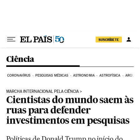
Pular para o conteúdo
SUSCRÍBETE
Ciência
CORONAVÍRUS
PESQUISAS MÉDICAS
ASTRONOMIA
ASTROFÍSICA
ARQUEO
MARCHA INTERNACIONAL PELA CIÊNCIA
Cientistas do mundo saem às
ruas para defender
investimentos em pesquisas
Políticas de Donald Trump no início do