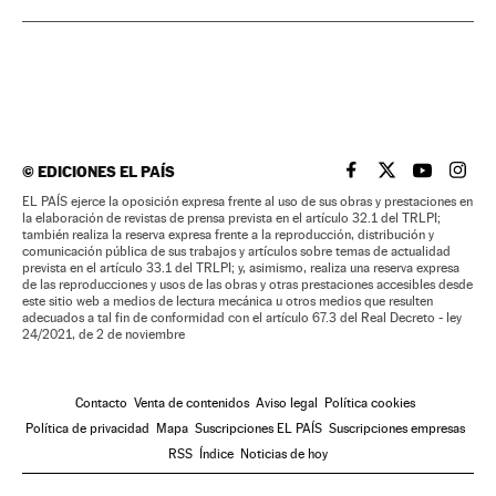
©
EDICIONES EL PAÍS
EL PAÍS BRASIL EN
EL PAÍS BRASI
EL PAÍS B
EL PA
EL PAÍS ejerce la oposición expresa frente al uso de sus obras y prestaciones en
la elaboración de revistas de prensa prevista en el artículo 32.1 del TRLPI;
también realiza la reserva expresa frente a la reproducción, distribución y
comunicación pública de sus trabajos y artículos sobre temas de actualidad
prevista en el artículo 33.1 del TRLPI; y, asimismo, realiza una reserva expresa
de las reproducciones y usos de las obras y otras prestaciones accesibles desde
este sitio web a medios de lectura mecánica u otros medios que resulten
adecuados a tal fin de conformidad con el artículo 67.3 del Real Decreto - ley
24/2021, de 2 de noviembre
Contacto
Venta de contenidos
Aviso legal
Política cookies
Política de privacidad
Mapa
Suscripciones EL PAÍS
Suscripciones empresas
RSS
Índice
Noticias de hoy