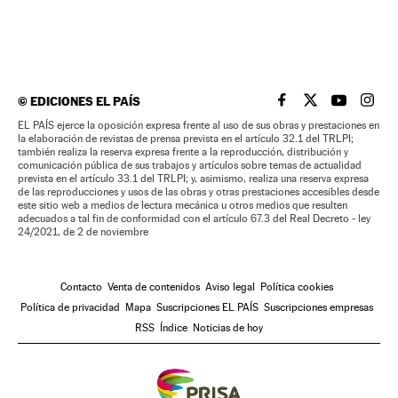
©
EDICIONES EL PAÍS
EL PAÍS BRASIL EN
EL PAÍS BRASI
EL PAÍS B
EL PA
EL PAÍS ejerce la oposición expresa frente al uso de sus obras y prestaciones en
la elaboración de revistas de prensa prevista en el artículo 32.1 del TRLPI;
también realiza la reserva expresa frente a la reproducción, distribución y
comunicación pública de sus trabajos y artículos sobre temas de actualidad
prevista en el artículo 33.1 del TRLPI; y, asimismo, realiza una reserva expresa
de las reproducciones y usos de las obras y otras prestaciones accesibles desde
este sitio web a medios de lectura mecánica u otros medios que resulten
adecuados a tal fin de conformidad con el artículo 67.3 del Real Decreto - ley
24/2021, de 2 de noviembre
Contacto
Venta de contenidos
Aviso legal
Política cookies
Política de privacidad
Mapa
Suscripciones EL PAÍS
Suscripciones empresas
RSS
Índice
Noticias de hoy