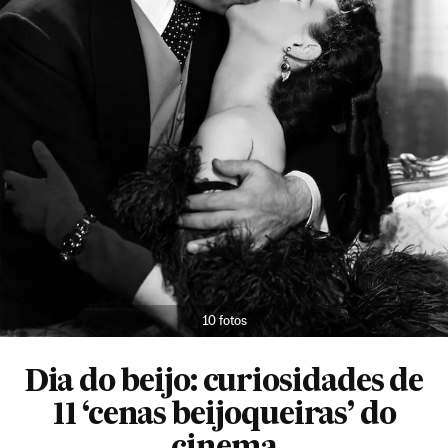
10 fotos
Dia do beijo: curiosidades de
11 ‘cenas beijoqueiras’ do