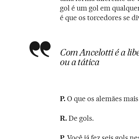
gol é um gol em qualquer 
é que os torcedores se di
Com Ancelotti é a lib
ou a tática
P.
O que os alemães mais
R.
De gols.
P.
Você já fez seis gols 