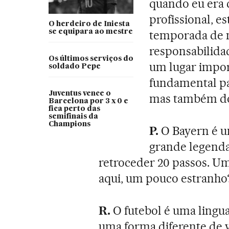
quando eu era 
profissional, 
O herdeiro de Iniesta
se equipara ao mestre
temporada de 
responsabilida
Os últimos serviços do
um lugar impor
soldado Pepe
fundamental par
Juventus vence o
mas também do
Barcelona por 3 x 0 e
fica perto das
semifinais da
Champions
P.
O Bayern é u
grande legenda
retroceder 20 passos. Um
aqui, um pouco estranho
R.
O futebol é uma lingu
uma forma diferente de v